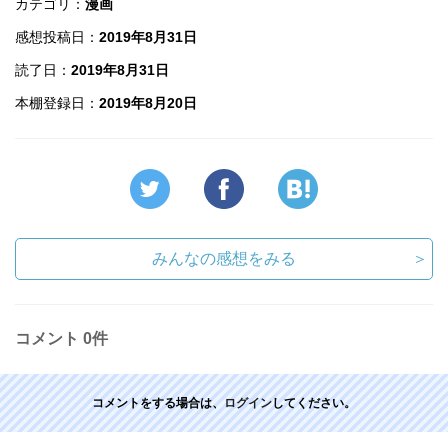
カテゴリ：
漫画
感想投稿日：
2019年8月31日
読了日：
2019年8月31日
本棚登録日：
2019年8月20日
みんなの感想をみる
＞
コメント
0件
コメントをする場合は、
ログイン
してください。