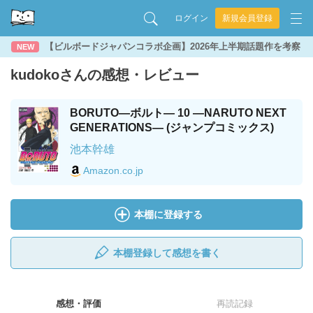
ログイン
新規会員登録
【ビルボードジャパンコラボ企画】2026年上半期話題作を考察
NEW
kudokoさんの感想・レビュー
BORUTO―ボルト― 10 ―NARUTO NEXT
GENERATIONS― (ジャンプコミックス)
池本幹雄
Amazon.co.jp
本棚に登録する
本棚登録して感想を書く
感想・評価
再読記録