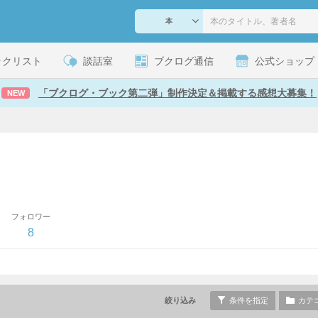
ックリスト
談話室
ブクログ通信
公式ショップ
「ブクログ・ブック第二弾」制作決定＆掲載する感想大募集！
NEW
フォロワー
8
絞り込み
条件を指定
カテ