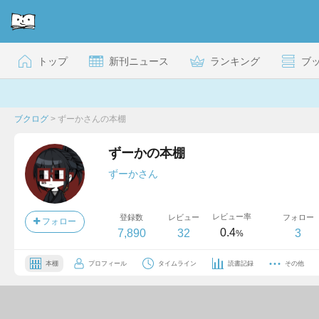
トップ
新刊ニュース
ランキング
ブ
ブクログ
>
ずーかさんの本棚
ずーかの本棚
ずーかさん
レビュー率
登録数
レビュー
フォロー
フォロー
0.4
7,890
32
3
%
本棚
プロフィール
タイムライン
読書記録
その他