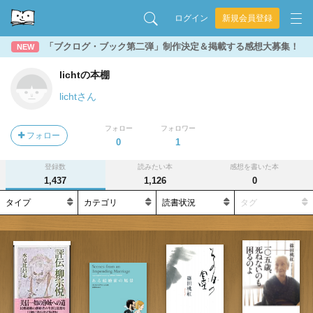
ログイン
新規会員登録
「ブクログ・ブック第二弾」制作決定＆掲載する感想大募集！
NEW
lichtの本棚
lichtさん
フォロー
フォロワー
フォロー
0
1
登録数
読みたい本
感想を書いた本
1,437
1,126
0