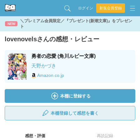
ログイン
新規会員登録
＼プレミアム会員限定／『プレゼント(新潮文庫)』をプレゼン
NEW
ト
lovenovelsさんの感想・レビュー
勇者の恋愛 (角川ルビー文庫)
天野かづき
Amazon.co.jp
本棚に登録する
本棚登録して感想を書く
感想・評価
再読記録