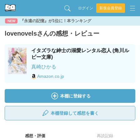
ログイン
新規会員登録
『永遠の記憶』が1位に！本ランキング
NEW
lovenovelsさんの感想・レビュー
イタズラな紳士の溺愛レンタル恋人 (角川ル
ビー文庫)
真崎ひかる
Amazon.co.jp
本棚に登録する
本棚登録して感想を書く
感想・評価
再読記録