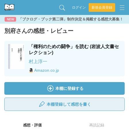
ログイン
新規会員登録
「ブクログ・ブック第二弾」制作決定＆掲載する感想大募集！
NEW
別府さんの感想・レビュー
「権利のための闘争」を読む (岩波人文書セ
レクション)
村上淳一
Amazon.co.jp
本棚に登録する
本棚登録して感想を書く
感想・評価
再読記録