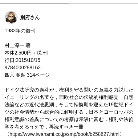
別府さん
1983年の復刊。
村上淳一 著
本体2,500円＋税 刊
行日:2015/10/15
9784000288163
四六 並製 314ページ
ドイツ法研究の泰斗が，権利を守る闘いの意義を力説した
イェーリングの名著を，西欧社会の伝統的権利感覚，自然
法論などの近代法思潮，そして転換期を迎えた19世紀ドイ
ツの社会情勢から総合的に解明する．日本とヨーロッパの
権利意識の差異についての考察は示唆に富む．権利や法哲
学を考えるうえで，再読すべき一冊．
〈
https://www.iwanami.co.jp/smp/book/b258627.html
〉