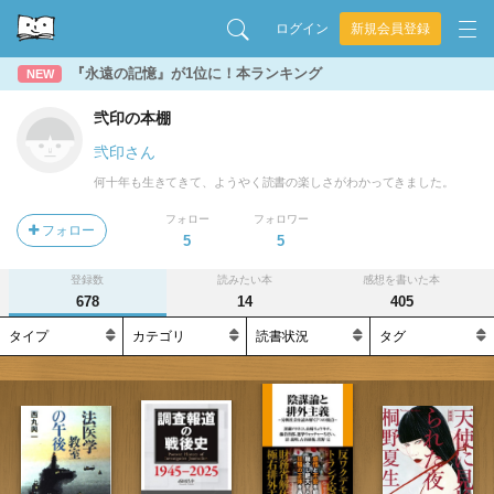
ログイン
新規会員登録
『永遠の記憶』が1位に！本ランキング
NEW
弐印の本棚
弐印さん
何十年も生きてきて、ようやく読書の楽しさがわかってきました。
フォロー
フォロワー
フォロー
5
5
登録数
読みたい本
感想を書いた本
678
14
405