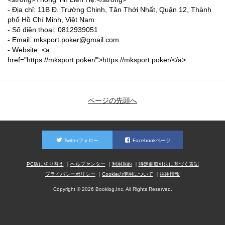
- Địa chỉ: 11B Đ. Trường Chinh, Tân Thới Nhất, Quận 12, Thành
phố Hồ Chí Minh, Việt Nam
- Số điện thoại: 0812939051
- Email: mksport.poker@gmail.com
- Website: <a
href="https://mksport.poker/">https://mksport.poker/</a>
ページの先頭へ
Twitterフォロー
Facebookページ
PC版に切り替え
ヘルプセンター
利用規約
特定商取引法に基づく表記
プライバシーポリシー
Cookieの使用について
採用情報
Copyright © 2026 Booklog,Inc. All Rights Reserved.