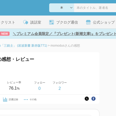
ックリスト
談話室
ブクログ通信
公式ショップ
＼プレミアム会員限定／『プレゼント(新潮文庫)』をプレゼン
NEW
三銃士」 (岩波新書 新赤版771)
>
momodusさんの感想
んの感想・レビュー
レビュー率
フォロー
フォロワー
76.1
0
2
%
読書記録
その他