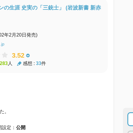
ンの生涯 史実の「三銃士」 (岩波新書 新赤
002年2月20日発売)
.jp
3.52
283
人
感想 :
33
件
た。
開設定：
公開