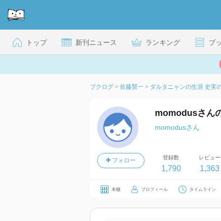
トップ
新刊ニュース
ランキング
ブ
ブクログ
>
佐藤賢一
>
ダルタニャンの生涯 史実の「
momodusさ
momodusさん
登録数
レビュー
フォロー
1,790
1,363
本棚
プロフィール
タイムライン