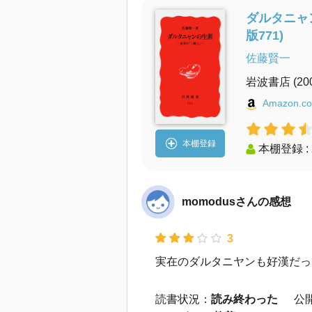
ダルタニャ
版771)
佐藤賢一
岩波書店
(2
Amazon.co
本棚登録
本棚登録 :
momodusさんの感想
3
実在のダルタニヤンも好漢だっ
読書状況：
読み終わった
公