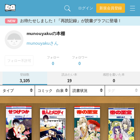
ログイン
新規会員登録
お待たせしました！「再読記録」が読書グラフに登場！
NEW
munouyakuの本棚
munouyakuさん
フォロー
フォロワー
フォロー不許可
0
0
登録数
読みたい本
感想を書いた本
3,105
19
0