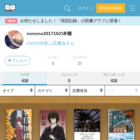
ログイン
新規会員登録
お待たせしました！「再読記録」が読書グラフに登場！
NEW
nonono201710の本棚
ののの＠彩ふ読書会さん
フォロー
フォロワー
フォロー
0
37
登録数
読みたい本
感想を書いた本
418
0
418