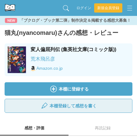
ログイン
新規会員登録
「ブクログ・ブック第二弾」制作決定＆掲載する感想大募集！
NEW
猫丸(nyancomaru)さんの感想・レビュー
変人偏屈列伝 (集英社文庫(コミック版))
荒木飛呂彦
Amazon.co.jp
本棚に登録する
本棚登録して感想を書く
感想・評価
再読記録