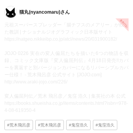
猫丸(nyancomaru)さん
元祖スーパースプレッダー「腸チフスのメアリー」が残し
た教訓 | ナショナルジオグラフィック日本版サイト
https://natgeo.nikkeibp.co.jp/atcl/news/20/031900182/
JOJO 0226 実在の変人偏屈たちを描いた6つの物語を収
録、コミック文庫版『変人偏屈列伝』4月18日発売!!カバ
ーを裏返すと別バージョンカバーになるリバーシブルカバ
ー仕様！ - 荒木飛呂彦 公式サイト [JOJO.com]
http://www.araki-jojo.com/226/
変人偏屈列伝／荒木 飛呂彦／鬼窪 浩久 | 集英社の本 公式
https://books.shueisha.co.jp/items/contents.html?isbn=978-
4-08-619350-4
#荒木飛呂彦
#荒木飛呂彦
#鬼窪浩久
#鬼窪浩久