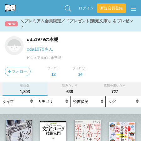
ログイン
新規会員登録
＼プレミアム会員限定／『プレゼント(新潮文庫)』をプレゼン
NEW
ト
oda1979の本棚
oda1979さん
ビジュアル的に未整理
フォロー
フォロワー
フォロー
12
14
登録数
読みたい本
感想を書いた本
1,803
638
727