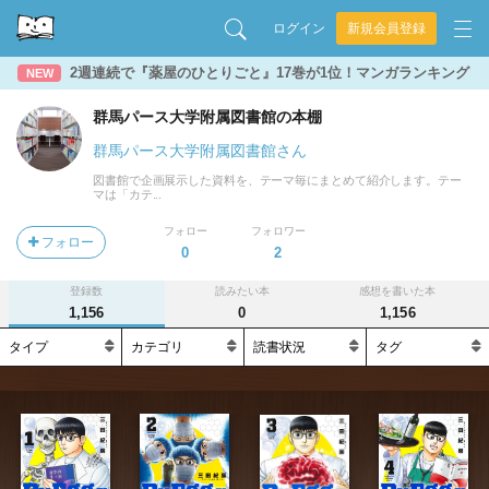
ログイン
新規会員登録
2週連続で『薬屋のひとりごと』17巻が1位！マンガランキング
NEW
群馬パース大学附属図書館の本棚
群馬パース大学附属図書館さん
図書館で企画展示した資料を、テーマ毎にまとめて紹介します。テー
マは「カテ...
フォロー
フォロワー
フォロー
0
2
登録数
読みたい本
感想を書いた本
1,156
0
1,156