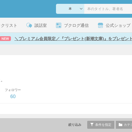
ックリスト
談話室
ブクログ通信
公式ショップ
＼プレミアム会員限定／『プレゼント(新潮文庫)』をプレゼン
NEW
と。
フォロワー
60
絞り込み
条件を指定
カテ