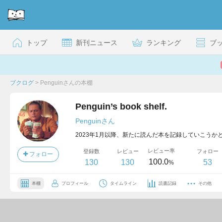
トップ
新刊ニュース
ランキング
ブ
ブクログ
>
Penguinさんの本棚
Penguin’s book shelf.
Penguinさん
2023年1月以降、新たに読んだ本を記録していこうか
レビュー率
登録数
レビュー
フォロー
フォロー
100.0
130
130
53
%
本棚
プロフィール
タイムライン
読書記録
その他