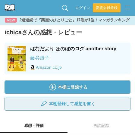
ログイン
新規会員登録
2週連続で『薬屋のひとりごと』17巻が1位！マンガランキング
NEW
ichicaさんの感想・レビュー
はなだより ほのぼのログ another story
藤谷燈子
Amazon.co.jp
本棚に登録する
本棚登録して感想を書く
感想・評価
再読記録