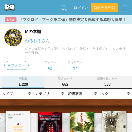
ログイン
新規会員登録
「ブクログ・ブック第二弾」制作決定＆掲載する感想大募集！
NEW
Mの本棚
ねるねるさん
ジャンル問わず色々読んでいるので、雑然とした本棚です。 ミステリ
ーが多め。
フォロー
フォロワー
フォロー
62
57
登録数
読みたい本
感想を書いた本
1,220
662
533