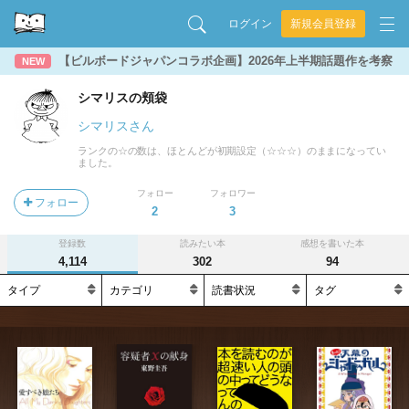
ログイン
新規会員登録
【ビルボードジャパンコラボ企画】2026年上半期話題作を考察
NEW
シマリスの頬袋
シマリスさん
ランクの☆の数は、ほとんどが初期設定（☆☆☆）のままになってい
ました。
フォロー
フォロワー
フォロー
2
3
登録数
読みたい本
感想を書いた本
4,114
302
94