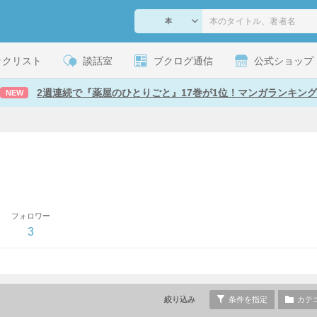
ックリスト
談話室
ブクログ通信
公式ショップ
2週連続で『薬屋のひとりごと』17巻が1位！マンガランキング
NEW
フォロワー
3
絞り込み
条件を指定
カテ