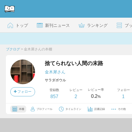
トップ
新刊ニュース
ランキング
ブ
ブクログ
>
金木犀さんの本棚
捨てられない人間の末路
金木犀さん
サラダボウル
レビュー率
登録数
レビュー
フォロー
フォロー
0.2
857
2
1
%
本棚
プロフィール
タイムライン
読書記録
その他