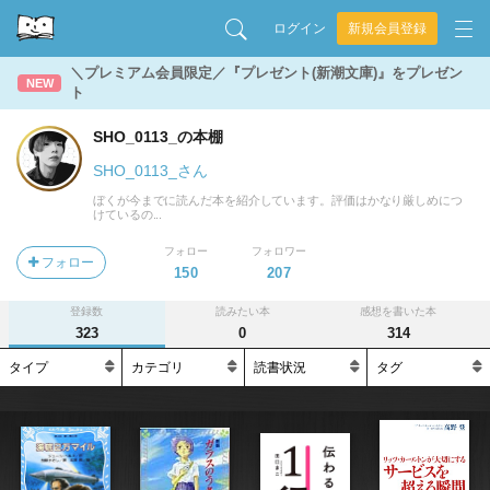
ログイン
新規会員登録
＼プレミアム会員限定／『プレゼント(新潮文庫)』をプレゼン
NEW
ト
SHO_0113_の本棚
SHO_0113_さん
ぼくが今までに読んだ本を紹介しています。評価はかなり厳しめにつ
けているの...
フォロー
フォロワー
フォロー
150
207
登録数
読みたい本
感想を書いた本
323
0
314