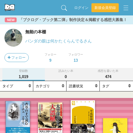
ログイン
新規会員登録
「ブクログ・ブック第二弾」制作決定＆掲載する感想大募集！
NEW
無能の本棚
パンダの眼は何かたくらんでるさん
フォロー
フォロワー
フォロー
9
13
登録数
読みたい本
感想を書いた本
1,019
0
474