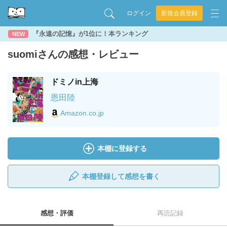
ログイン
新規会員登録
『永遠の記憶』が1位に！本ランキング
NEW
suomiさんの感想・レビュー
ドミノin上海
恩田陸
Amazon.co.jp
本棚に登録する
本棚登録して感想を書く
感想・評価
再読記録