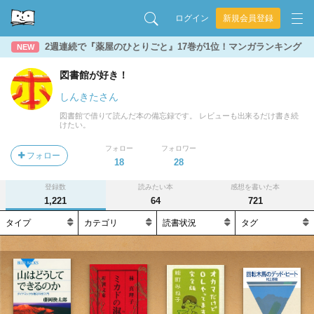
ログイン
新規会員登録
2週連続で『薬屋のひとりごと』17巻が1位！マンガランキング
NEW
図書館が好き！
しんきたさん
図書館で借りて読んだ本の備忘録です。 レビューも出来るだけ書き続
けたい。
フォロー
フォロワー
フォロー
18
28
登録数
読みたい本
感想を書いた本
1,221
64
721