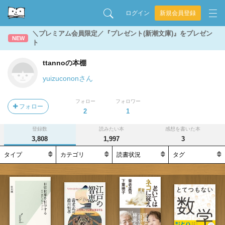
ログイン
新規会員登録
＼プレミアム会員限定／『プレゼント(新潮文庫)』をプレゼン
NEW
ト
ttannoの本棚
yuizucononさん
フォロー
フォロワー
フォロー
2
1
登録数
読みたい本
感想を書いた本
3,808
1,997
3