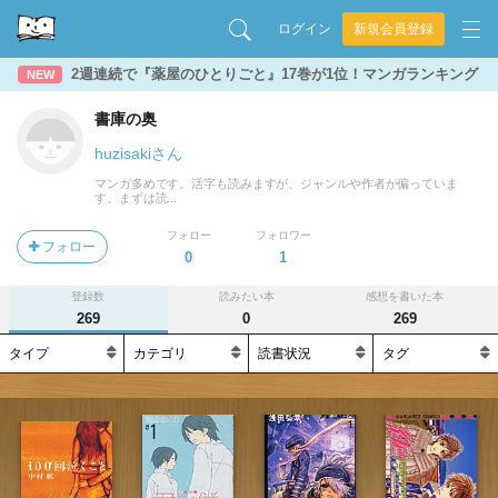
ログイン
新規会員登録
2週連続で『薬屋のひとりごと』17巻が1位！マンガランキング
NEW
書庫の奥
huzisakiさん
マンガ多めです。活字も読みますが、ジャンルや作者が偏っていま
す。まずは読...
フォロー
フォロワー
フォロー
0
1
登録数
読みたい本
感想を書いた本
269
0
269