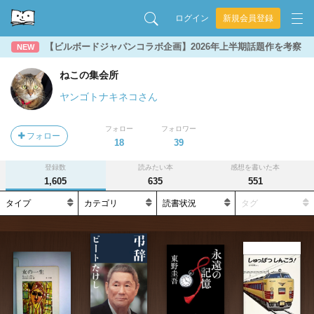
ログイン
新規会員登録
【ビルボードジャパンコラボ企画】2026年上半期話題作を考察
NEW
ねこの集会所
ヤンゴトナキネコさん
フォロー
フォロワー
フォロー
18
39
登録数
読みたい本
感想を書いた本
1,605
635
551