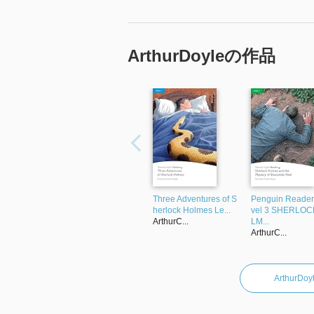
最初のページの絵で
名前と顔を何回か確認しながら
読み進めました
ArthurDoyleの作品
Three Adventures of S
Penguin Reader
herlock Holmes Le...
vel 3 SHERLOC
ArthurC...
LM...
ArthurC...
Arthur