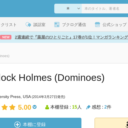
ックリスト
談話室
ブクログ通信
公式ショップ
2週連続で『薬屋のひとりごと』17巻が1位！マンガランキング
NEW
inoes)
lock Holmes (Dominoes)
ersity Press, USA
(2014年3月27日発売)
5.00
本棚登録 :
15
人
感想 :
2
件
本棚に登録