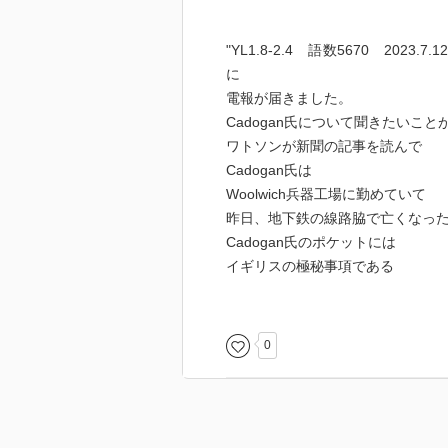
"YL1.8-2.4 語数5670 202
に
電報が届きました。
Cadogan氏について聞きたいこ
ワトソンが新聞の記事を読んで
Cadogan氏は
Woolwich兵器工場に勤めていて
昨日、地下鉄の線路脇で亡くなっ
Cadogan氏のポケットには
イギリスの極秘事項である
新型の潜水艦の計画書の一部が…
この不審な死の謎を
0
ホームズが解き明かしていきます
効果音もあって 映画みたいで楽
登場人物の名前が時々わからなく