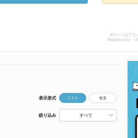
本ページはアフ
Amazon.co.jp ・
表示形式
リスト
全文
絞り込み