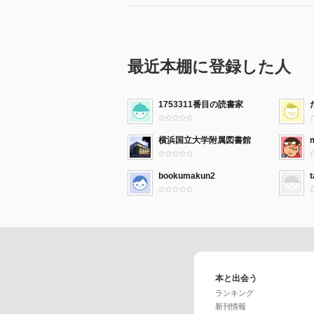
最近本棚に登録した人
1753311番目の読書家
横浜国立大学附属図書館
bookumakun2
本と出会う
ランキング
新刊情報