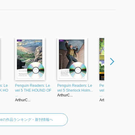
s: Le
Penguin Readers: Le
Penguin Readers: Le
Penguin Readers: Le
K HO
vel 5 THE HOUND OF
vel 5 Sherlock Holm...
vel 3 A SCANDAL IN
...
ArthurC...
...
ArthurC...
ArthurC...
Doyleの作品ランキング・新刊情報へ