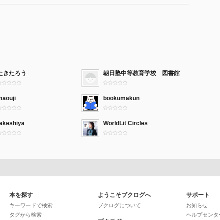
たきたろう
朝日塾中等教育学校 図書館
maouji
bookumakun
takeshiya
WorldLit Circles
本を探す
ようこそブクログへ
サポート
キーワードで検索
ブクログについて
お知らせ
タグから検索
ヘルプセンタ