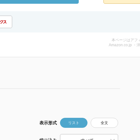
本ページはアフ
Amazon.co.jp ・
表示形式
リスト
全文