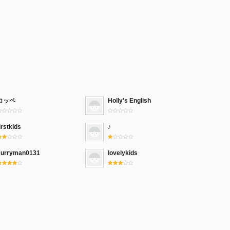
コッペ
Holly's English
irstkids
♪
curryman0131
lovelykids