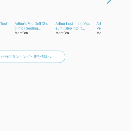
 Toot
Arthur's Fire Drill (Ste
Arthur Lost in the Mus
Arthur and the School
.
p into Reading...
eum (Step into R...
Pet (Step into R...
MarcBro...
MarcBro...
MarcBro...
rownの作品ランキング・新刊情報へ