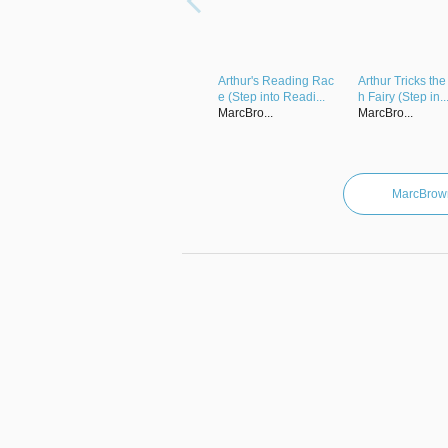
Arthur's Reading Rac
Arthur Tricks the
e (Step into Readi...
h Fairy (Step in..
MarcBro...
MarcBro...
MarcB