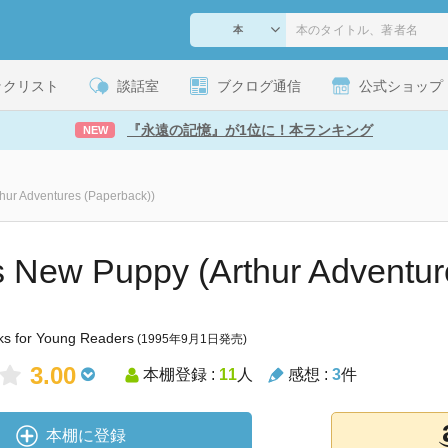
ックリスト
談話室
ブクログ通信
公式ショップ
『永遠の記憶』が1位に！本ランキング
NEW
thur Adventures (Paperback))
's New Puppy (Arthur Adventur
oks for Young Readers
(1995年9月1日発売)
3.00
本棚登録 :
11
人
感想 :
3
件
本棚に登録