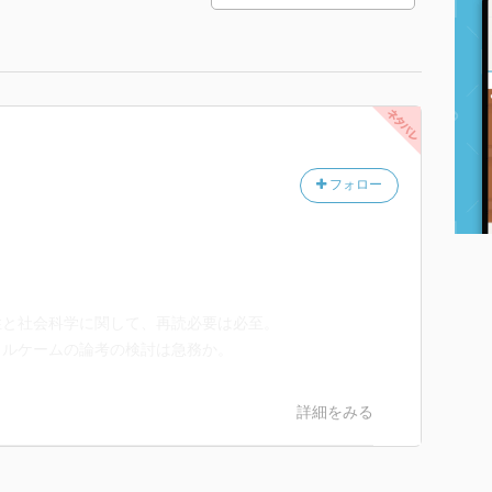
フォロー
と社会科学に関して、再読必要は必至。
ルケームの論考の検討は急務か。
詳細をみる