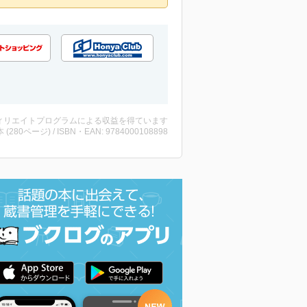
ィリエイトプログラムによる収益を得ています
・本 (280ページ) / ISBN・EAN: 9784000108898