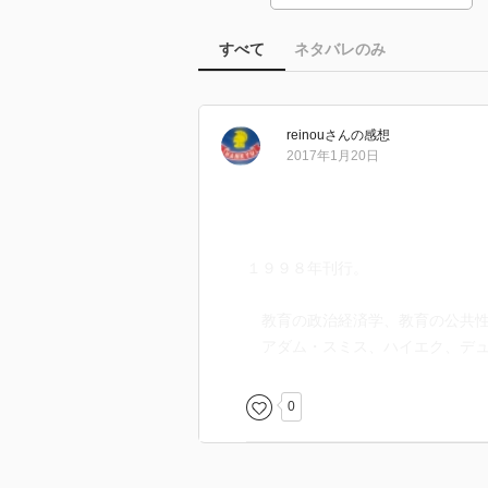
すべて
ネタバレのみ
reinou
さん
の感想
2017年1月20日
１９９８年刊行。
教育の政治経済学、教育の公共性
アダム・スミス、ハイエク、デュ
0