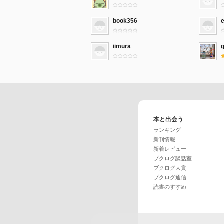
book356
e
iimura
本と出会う
ランキング
新刊情報
新着レビュー
ブクログ談話室
ブクログ大賞
ブクログ通信
読書のすすめ