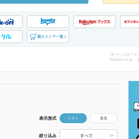
購入ストア一覧
本ページはアフ
Amazon.co.jp 
表示形式
リスト
全文
絞り込み