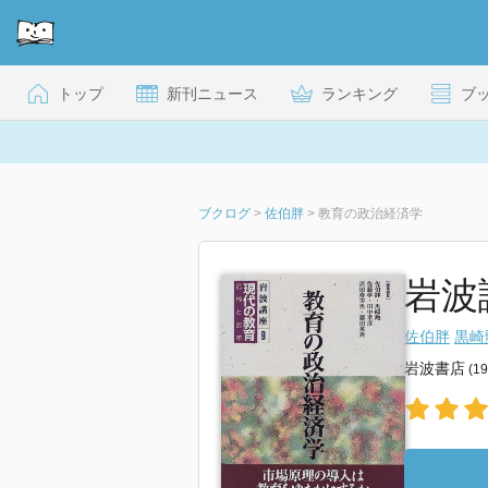
トップ
新刊ニュース
ランキング
ブ
ブクログ
>
佐伯胖
>
教育の政治経済学
岩波
佐伯胖
黒崎
岩波書店
(1