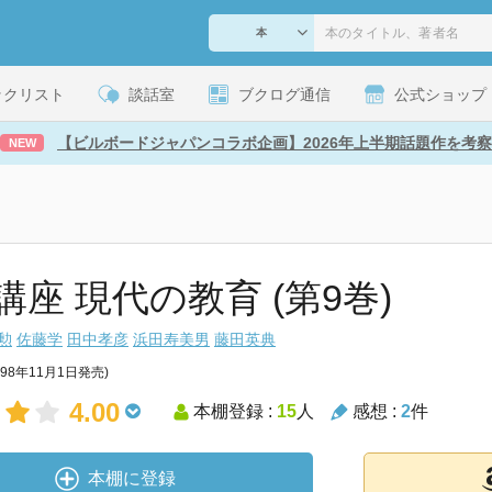
ックリスト
談話室
ブクログ通信
公式ショップ
【ビルボードジャパンコラボ企画】2026年上半期話題作を考察
NEW
講座 現代の教育 (第9巻)
勲
佐藤学
田中孝彦
浜田寿美男
藤田英典
998年11月1日発売)
4.00
本棚登録 :
15
人
感想 :
2
件
本棚に登録