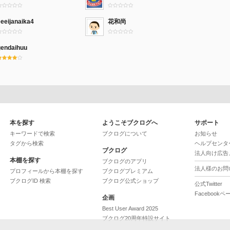
eeijanaika4
花和尚
gendaihuu
本を探す
ようこそブクログへ
サポート
キーワードで検索
ブクログについて
お知らせ
タグから検索
ヘルプセンタ
ブクログ
法人向け広告
本棚を探す
ブクログのアプリ
法人様のお問
プロフィールから本棚を探す
ブクログプレミアム
ブクログID 検索
ブクログ公式ショップ
公式Twitter
Facebookペ
企画
Best User Award 2025
ブクログ20周年特設サイト