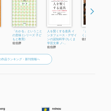
「わかる」ということ
人を賢くする道具 イ
「きめ方」の論理 (ち
の意味 (シリーズ 子ど
ンタフェース・デザイ
くま学芸文庫)
もと教育)
ンの認知科学 (ちくま
佐伯胖
佐伯胖
学芸文庫 ノ-...
佐伯胖
の作品ランキング・新刊情報へ
serg
reinou