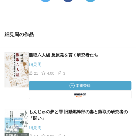
細見周の作品
熊取六人組 反原発を貫く研究者たち
細見周
21
4.00
3
もんじゅの夢と罪 旧動燃幹部の妻と熊取の研究者の
「闘い」
細見周