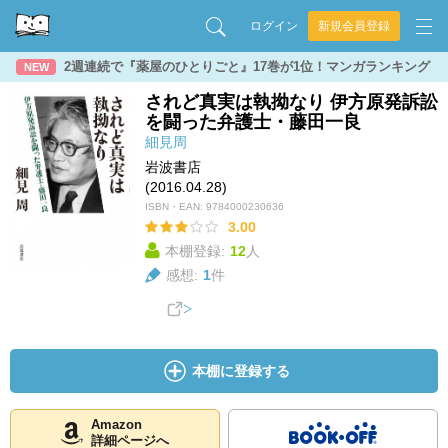
ログイン
新規会員登録
2週連続で『薬屋のひとりごと』17巻が1位！マンガランキング
NEW
されど真実は執拗なり 伊方原発訴訟
を闘った弁護士・藤田一良
細見周
岩波書店
(2016.04.28)
ISBN・EAN:
9784000230636
3.00
本棚登録:
12
人
感想:
1
件
本棚に登録する
Amazon
詳細ページへ