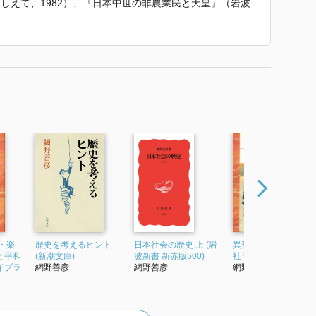
しえて、1982）、『日本中世の非農業民と天皇』（岩波
エディタースクール出版部、1986）、『異形の王権』（平
小学館、1990）、『日本中世土地制度史の研究』（塙書
館、1994）、『中世の非人と遊女』（明石書店、199
〉』 で使われていた紹介文から引用しています。」
・楽
歴史を考えるヒント
日本社会の歴史 上 (岩
異形の王権 (10) (平凡
と平和
(新潮文庫)
波新書 新赤版500)
社ライブラリー)
ライブラ
網野善彦
網野善彦
網野善彦