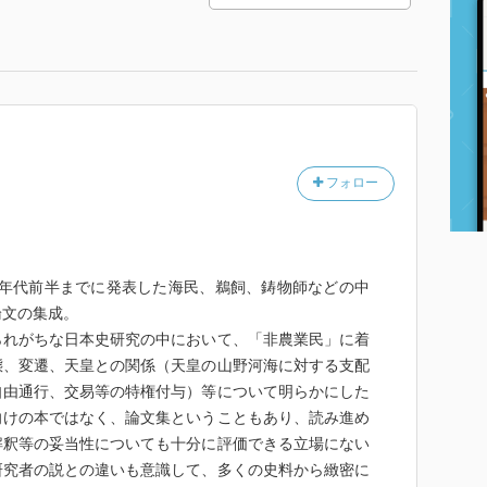
フォロー
80年代前半までに発表した海民、鵜飼、鋳物師などの中
論文の集成。
られがちな日本史研究の中において、「非農業民」に着
態、変遷、天皇との関係（天皇の山野河海に対する支配
自由通行、交易等の特権付与）等について明らかにした
向けの本ではなく、論文集ということもあり、読み進め
解釈等の妥当性についても十分に評価できる立場にない
研究者の説との違いも意識して、多くの史料から緻密に