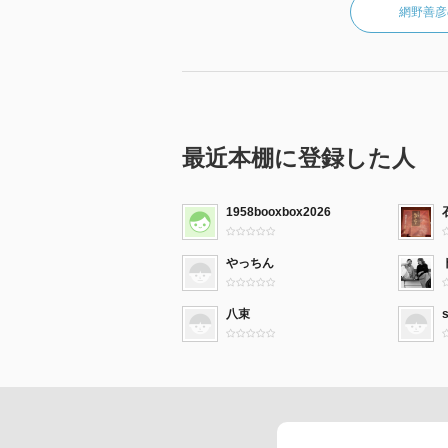
網野善彦
最近本棚に登録した人
1958booxbox2026
やっちん
八束