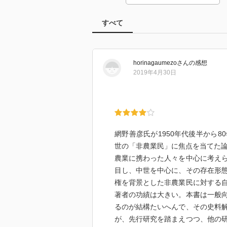
すべて
horinagaumezo
さん
の感想
2019年4月30日
網野善彦氏が1950年代後半から
世の「非農業民」に焦点を当てた
農業に携わった人々を中心に考え
目し、中世を中心に、その存在形
権を背景とした非農業民に対する
著者の功績は大きい。本書は一般
るのが結構たいへんで、その史料
が、先行研究を踏まえつつ、他の