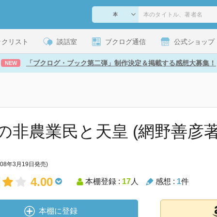
ックリスト
談話室
ブクログ通信
公式ショップ
「ブクログ・ブック第二弾」制作決定＆掲載する感想大募集！
NEW
の非農業民と天皇 (網野善彦著
008年3月19日発売)
4.00
本棚登録 :
17
人
感想 :
1
件
本棚に登録