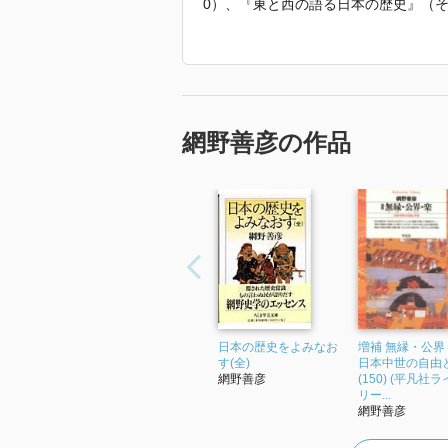
0）、『東と西の語る日本の歴史』（そ
書店、1984）、『中世再考』（日本
凡社、1986）、『日本論の視座』（
房、1991）、『日本社会再考』（小学
4）。
「2013年 『悪党と海賊 〈新装版
網野善彦の作品
日本の歴史をよみなお
増補 無縁・公界
す(全)
日本中世の自由
網野善彦
(150) (平凡社
リー...
網野善彦