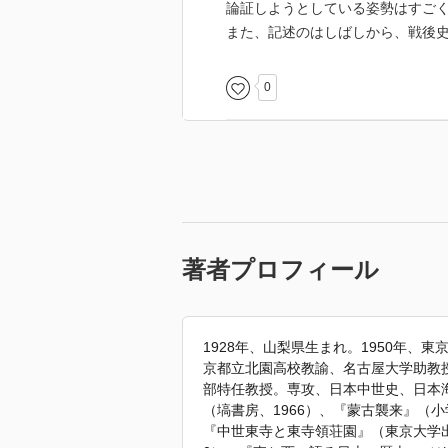
論証しようとしている姿勢はすご
また、記述のはしばしから、戦後
0
著者プロフィール
1928年、山梨県生まれ。1950年
京都立北園高校教諭、名古屋大学助教
部特任教授。専攻、日本中世史、日本海
（塙書房、1966）、『蒙古襲来』（小
『中世東寺と東寺領荘園』（東京大学出