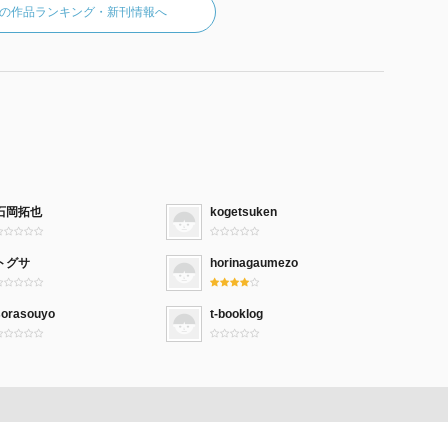
の作品ランキング・新刊情報へ
石岡拓也
kogetsuken
トグサ
horinagaumezo
sorasouyo
t-booklog