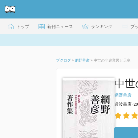
トップ
新刊ニュース
ランキング
ブ
ブクログ
>
網野善彦
>
中世の非農業民と天皇
中世
網野善彦
岩波書店
(2