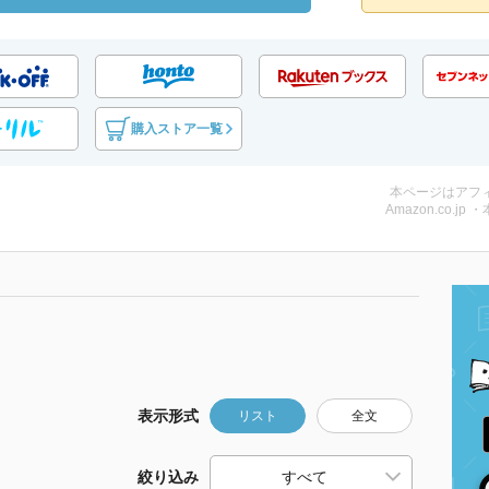
購入ストア一覧
本ページはアフ
Amazon.co.jp 
表示形式
リスト
全文
絞り込み