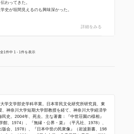
く伝わってきた。
史学史が垣間見えるのも興味深かった。
詳細をみる
全1件中 1 - 1件を表示
、東京大学文学部史学科卒業。日本常民文化研究所研究員、東
授、神奈川大学短期大学部教授を経て、神奈川大学経済学
民史。2004年、死去。主な著書：『中世荘園の様相』
学館、1974）、『無縁・公界・楽』（平凡社、1978）、
版会、1978）、『日本中世の民衆像』（岩波新書、198