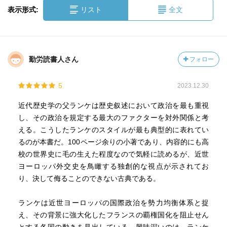
表示形式:
リスト
全文
勤労読書人さん
フォロー
5
2023.12.30
近代歴史学の父ランケは歴史叙述において政治を最も重視
し、その政治を規定する最大のファクターを対外関係と考
える。こうしたランケのスタイルが最も典型的に表れてい
るのが本書だ。100ページ余りの小著であり、内容的にも高
校の世界史に毛の生えた程度なので気軽に読めるが、近世
ヨーロッパ外交史を鳥瞰する独創的な視点が示されてお
り、決して侮ることのできない古典である。
ランケは近世ヨーロッパの国際政治を勢力均衡体系と捉
え、その背景に強大化したフランスの覇権国化を阻止せん