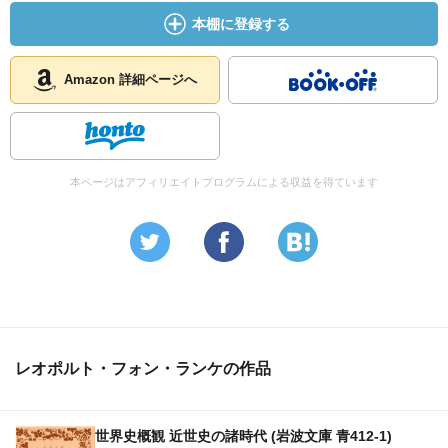
本書はランケ入門に最適であり、その国際政治観を知る上
本棚に登録する
で必読だが、ランケの政治哲学や国家観を知るには『 政治
問答 』がよいし、ヘーゲルの形而上学的歴史哲学に抗し、
歴史に対する基本的な態度を明らかにした『 世界史概観 』
Amazon 詳細ページへ
も見逃せない。いずれも岩波文庫にあるが、品切重版未定
で今のところ古書を探すしかないのは残念だ。
本ページはアフィリエイトプログラムによる収益を得ています
レオポルト・フォン・ランケの作品
世界史概観 近世史の諸時代 (岩波文庫 青412-1)