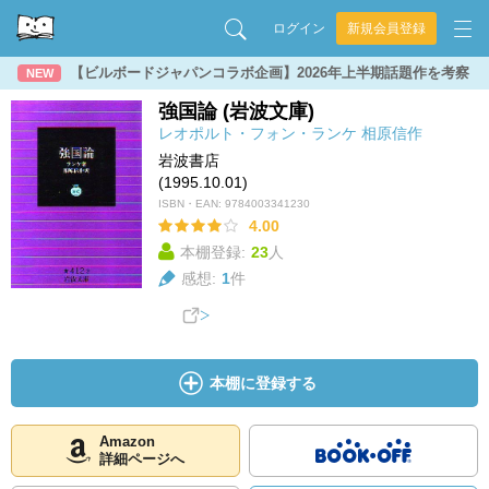
ログイン
新規会員登録
【ビルボードジャパンコラボ企画】2026年上半期話題作を考察
NEW
強国論 (岩波文庫)
レオポルト・フォン・ランケ
相原信作
岩波書店
(1995.10.01)
ISBN・EAN:
9784003341230
4.00
本棚登録:
23
人
感想:
1
件
本棚に登録する
Amazon
詳細ページへ