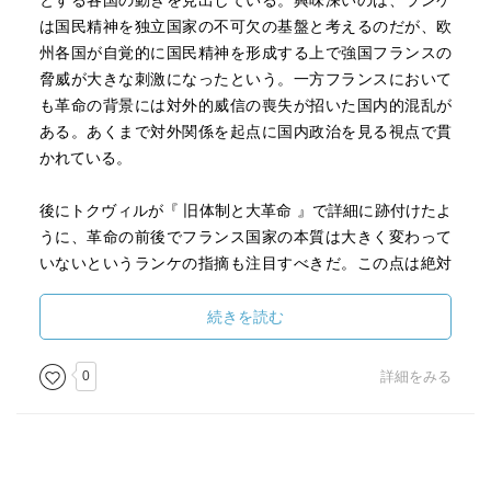
とする各国の動きを見出している。興味深いのは、ランケ
は国民精神を独立国家の不可欠の基盤と考えるのだが、欧
州各国が自覚的に国民精神を形成する上で強国フランスの
脅威が大きな刺激になったという。一方フランスにおいて
も革命の背景には対外的威信の喪失が招いた国内的混乱が
ある。あくまで対外関係を起点に国内政治を見る視点で貫
かれている。
後にトクヴィルが『 旧体制と大革命 』で詳細に跡付けたよ
うに、革命の前後でフランス国家の本質は大きく変わって
いないというランケの指摘も注目すべきだ。この点は絶対
王政期に始まる中央集権化という国内政治構造に如実に表
れているが、対外関係でも欧州の覇権国家への道がナポレ
続きを読む
オンに引き継がれ、それが周辺国のリアクションとして反
仏同盟を促すという構図は革命前と全く同じだ。表層的な
0
詳細をみる
変化の底流に一貫した歴史の論理を洞察する眼力は、ラン
ケを単なる時代遅れの実証主義者と見做すことが誤りであ
ることを示している。