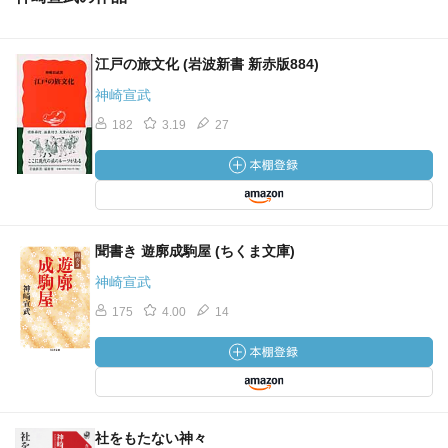
江戸の旅文化 (岩波新書 新赤版884)
神崎宣武
182
3.19
27
聞書き 遊廓成駒屋 (ちくま文庫)
神崎宣武
175
4.00
14
社をもたない神々