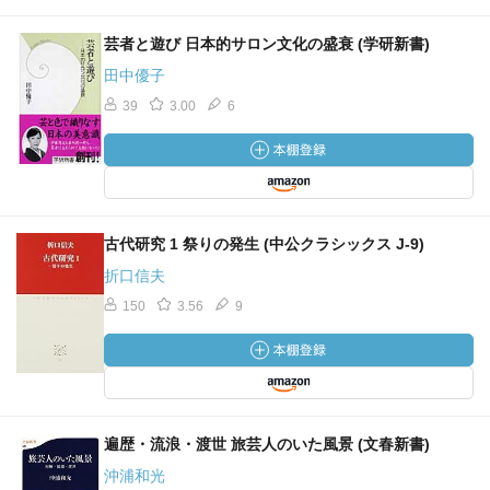
芸者と遊び 日本的サロン文化の盛衰 (学研新書)
田中優子
39
3.00
6
古代研究 1 祭りの発生 (中公クラシックス J-9)
折口信夫
150
3.56
9
遍歴・流浪・渡世 旅芸人のいた風景 (文春新書)
沖浦和光