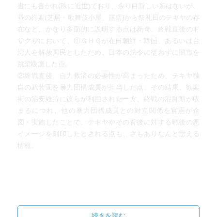
書にも書かれ(殊に近世)ており、余り目新しい所はないが、
昼の行楽(芝居・歌舞伎小屋、露店)から祭礼日のテキヤの存
在など、かなり多面的に説明する点は新奇。終戦直後のド
サクサにおいて、①ＧＨＱが在日朝鮮・韓国、あるいは台
湾人を解放国民としたため、日本の法令に従わずに闇市を
跳梁跋扈した点。
②終戦直後、自力救済の必要性が高まったため、テキヤ独
自の武装面を暴力団構成員が担当した点。その結果、歓楽
街の治安維持に彼らが利用された一方、終戦の混乱期が収
まるにつれ、他の暴力団構成員との対立関係を官憲が企
図・実施したことで、テキヤやその背後に対する戦後の悪
イメージを刻印したとされる点も、さもありなんと思える
情報。
続きを読む