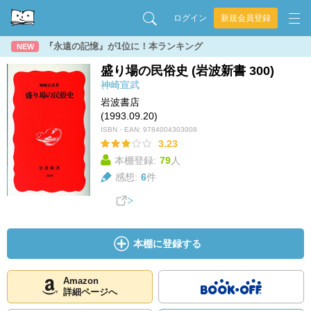
ログイン
新規会員登録
『永遠の記憶』が1位に！本ランキング
NEW
盛り場の民俗史 (岩波新書 300)
神崎宣武
岩波書店
(1993.09.20)
ISBN・EAN:
9784004303008
3.23
本棚登録:
79
人
感想:
6
件
本棚に登録する
Amazon
詳細ページへ