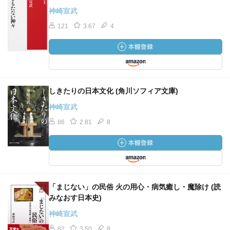
神崎宣武
121
3.67
4
しきたりの日本文化 (角川ソフィア文庫)
神崎宣武
86
2.81
8
「まじない」の民俗 火の用心・病気癒し・魔除け (読
みなおす日本史)
神崎宣武
82
3.50
8