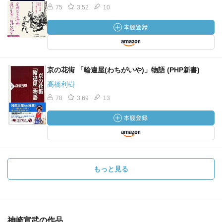
75
3.52
10
京の花街 「輪違屋(わちがいや)」物語 (PHP新書)
高橋利樹
78
3.69
13
もっと見る
神崎宣武の作品