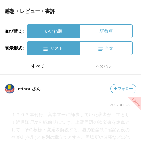
感想・レビュー・書評
並び替え:
いいね順
新着順
表示形式:
リスト
全文
すべて
ネタバレ
reinouさん
フォロー
2017.01.23
１９９３年刊行。宮本常一に師事していた著者が、主とし
て近世江戸から戦前期につき、上野周辺の歓楽街を定点と
して、その模様・変遷を解説する。昼の歓楽街(行楽)と夜の
歓楽街(色街)とを別の章立てとする。岡場所や遊郭などは他