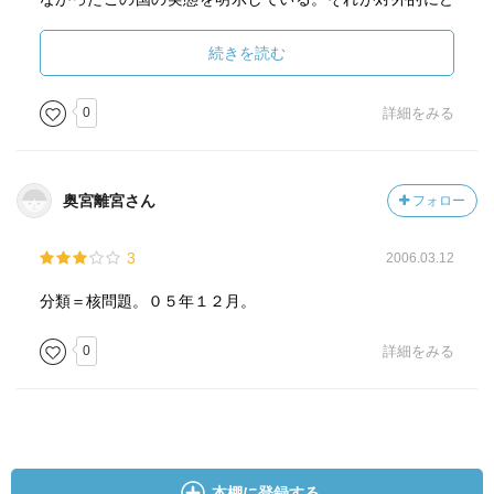
のような目で見られているかを理解する客観性に富んでい
る筆致は個人的には新しい発見。
続きを読む
核兵器や核技術が今現在、政治的に技術的に社会的にみて
0
詳細をみる
どのように取り扱われているのかを知るのにも、そして学
生の方にはこれから核問題にかかわる研究を始める上で
も、情報収集や自己見解を深めるうえでも出発点となる内
奥宮離宮さん
フォロー
容を含んだ良書。
3
2006.03.12
分類＝核問題。０５年１２月。
0
詳細をみる
本棚に登録する