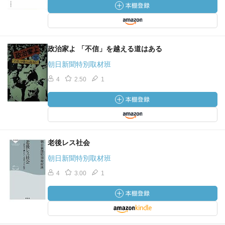
政治家よ 「不信」を越える道はある
朝日新聞特別取材班
4
2.50
1
老後レス社会
朝日新聞特別取材班
4
3.00
1