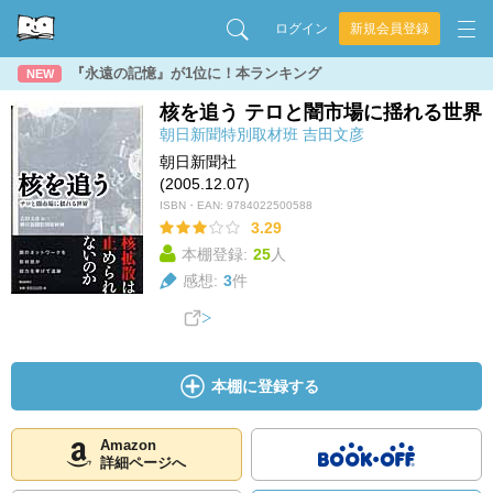
ログイン
新規会員登録
『永遠の記憶』が1位に！本ランキング
NEW
核を追う テロと闇市場に揺れる世界
朝日新聞特別取材班
吉田文彦
朝日新聞社
(2005.12.07)
ISBN・EAN:
9784022500588
3.29
本棚登録:
25
人
感想:
3
件
本棚に登録する
Amazon
詳細ページへ