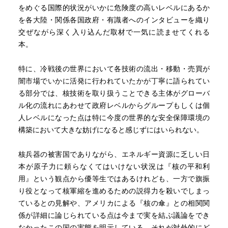
をめぐる国際的状況がいかに危険度の高いレベルにあるか
を各大陸・関係各国政府・有識者へのインタビューを織り
交ぜながら深く入り込んだ取材で一気に読ませてくれる
本。
特に、冷戦後の世界において各技術の流出・移動・売買が
闇市場でいかに活発に行われていたかが丁寧に語られてい
る部分では、核技術を取り扱うことできる主体がグローバ
ル化の流れにあわせて政府レベルからグループもしくは個
人レベルになった点は特に今度の世界的な安全保障環境の
構築において大きな妨げになると感じずにはいられない。
核兵器の被害国でありながら、エネルギー資源に乏しい日
本が原子力に頼らなくてはいけない状況は『核の平和利
用』という観点から優等生ではあるけれども、一方で旗振
り役となって核軍縮を進めるための説得力を殺いでしまっ
ているとの見解や、アメリカによる『核の傘』との相関関
係が詳細に論じられている点は今まで実を結ぶ議論をでき
なかったこの国の実態を明示している。それが対外的にど