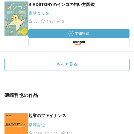
BIRDSTORYのインコの飼い方図鑑
寄﨑まりを
65
4.30
2
もっと見る
磯崎哲也の作品
起業のファイナンス
磯崎哲也
2085
4.07
162