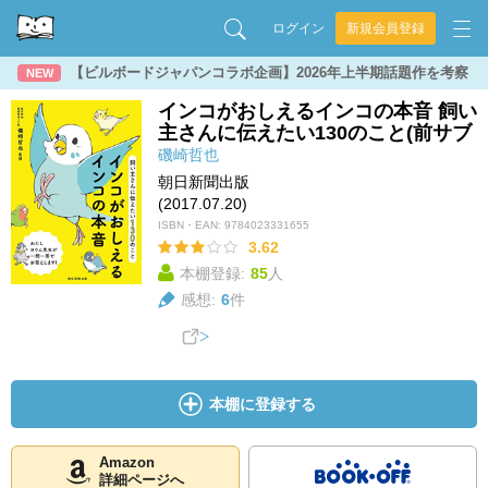
ログイン
新規会員登録
【ビルボードジャパンコラボ企画】2026年上半期話題作を考察
NEW
インコがおしえるインコの本音 飼い
主さんに伝えたい130のこと(前サブ
磯崎哲也
朝日新聞出版
(2017.07.20)
ISBN・EAN:
9784023331655
3.62
本棚登録:
85
人
感想:
6
件
本棚に登録する
Amazon
詳細ページへ