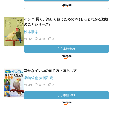
インコ 長く、楽しく飼うための本 (もっとわかる動物
のことシリーズ)
松本壯志
42
3.85
3
幸せなインコの育て方・暮らし方
磯崎哲也 大橋和宏
49
4.05
3