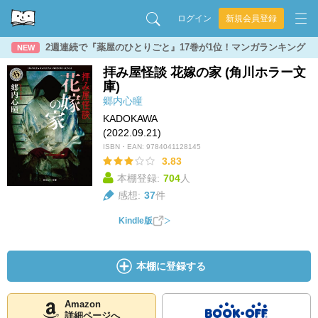
ログイン
新規会員登録
2週連続で『薬屋のひとりごと』17巻が1位！マンガランキング
NEW
拝み屋怪談 花嫁の家 (角川ホラー文
庫)
郷内心瞳
KADOKAWA
(2022.09.21)
ISBN・EAN:
9784041128145
3.83
本棚登録:
704
人
感想:
37
件
Kindle版
本棚に登録する
Amazon
詳細ページへ