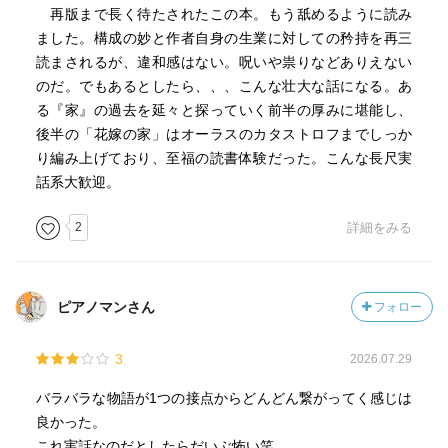
再版まで長く待たされたこの本。もう舐めるように読み
ました。構成の妙と作者自身の生業に対しての矜持を再三
読まされるが、違和感はない。呪いや祟りなどありえない
のだ。でもあるとしたら、、、こんな壮大な話になる。あ
る『家』の過去を延々と探っていく前半の厚みに堪能し、
後半の「花嫁の家」はオーラスのカタストロフまでしっか
り編み上げており、至福の読書体験だった。こんな長尺実
話系大歓迎。
2
詳細をみる
ピアノマンさん
フォロー
3
2026.07.29
バラバラな物語が1つの接点からどんどん繋がってく感じは
良かった。
これ実話なのだとしたらだいぶ怖い笑