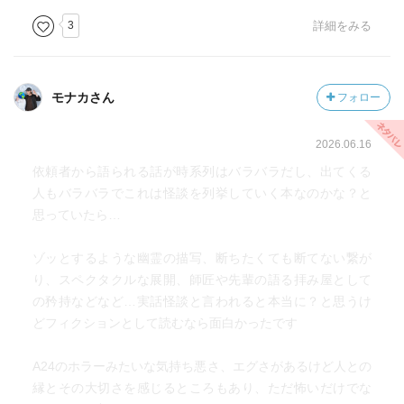
3
詳細をみる
モナカさん
フォロー
2026.06.16
依頼者から語られる話が時系列はバラバラだし、出てくる
人もバラバラでこれは怪談を列挙していく本なのかな？と
思っていたら…
ゾッとするような幽霊の描写、断ちたくても断てない繋が
り、スペクタクルな展開、師匠や先輩の語る拝み屋として
の矜持などなど…実話怪談と言われると本当に？と思うけ
どフィクションとして読むなら面白かったです
A24のホラーみたいな気持ち悪さ、エグさがあるけど人との
縁とその大切さを感じるところもあり、ただ怖いだけでな