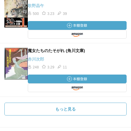
歌野晶午
500
3.23
39
魔女たちのたそがれ (角川文庫)
赤川次郎
248
3.29
11
もっと見る