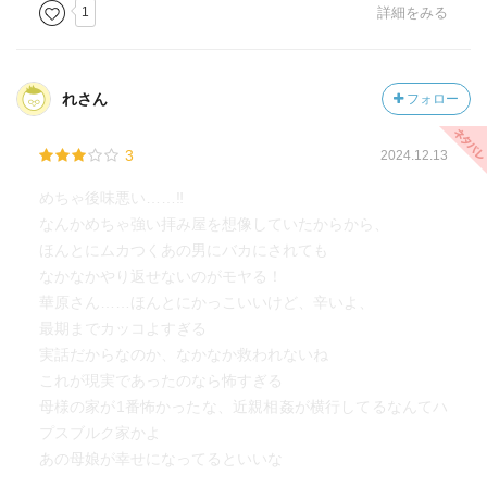
1
詳細をみる
れさん
フォロー
3
2024.12.13
めちゃ後味悪い……‼️
なんかめちゃ強い拝み屋を想像していたからから、
ほんとにムカつくあの男にバカにされても
なかなかやり返せないのがモヤる！
華原さん……ほんとにかっこいいけど、辛いよ、
最期までカッコよすぎる
実話だからなのか、なかなか救われないね
これが現実であったのなら怖すぎる
母様の家が1番怖かったな、近親相姦が横行してるなんてハ
プスブルク家かよ
あの母娘が幸せになってるといいな