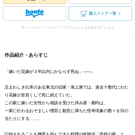
購入ストア一覧
本ページはアフィリエイトプログラムによる収益を得ています
作品紹介・あらすじ
「嫁いだ花嫁が３年以内にかならず死ぬ」――。
忌まわしき伝承のある東北の旧家・海上家では、過去十数代にわた
り花嫁が皆若くして死に絶えていた。
この家に嫁いだ女性から相談を受けた拝み屋・郷内は、
一家に伝わるおぞましい慣習と殺意に満ちた怪奇現象の数々を目の
当たりにする……。
記録されることを幾度も拒んできた戦慄の体験談「母様の家」と