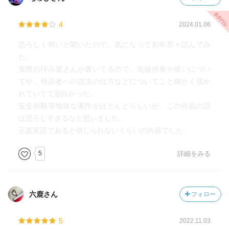
マジ、ハンパね〜っす。(՞⸝⸝o̴̶̷̮̬᷉ࡇ̠̏o̴̶̷̬᷉⸝⸝՞)
4
2024.01.06
恐ろしく怖いと聞いたので、気になって新年早々読んでみ
た。
実際の拝み屋さんが書いてるので、先祖供養や祓いについ
てや、相談者への説法の仕方などについてこと細かく描か
れていてて面白かった。
安全祈願等地味な案件がほとんどらしいが、この作品の話
は恐ろしすぎるなと思いました。
正直実話であると信じられないくらいの内容でした。
5
詳細をみる
六鹿さん
フォロー
5
2022.11.03