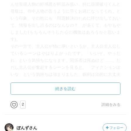
んせ登場人物の好感度が軒並み低い。特に鼓膜破りくんと
母親は、作中人物の言うように早くお縄になってくれ、と
いう印象。その他にも「問題解決のために呼び出しておい
て、情報を出し渋るのはなんなの？」が多くて、もやもや
しました(もちろんそうした心の機微はあろうかと思いま
す)。
その一方で、主人公が情に厚いというか、主人公主人公し
ているシーンはやはりよかったです。「いいぞ、やった
れ」という気持ちになります。関係者は死ぬけど……。た
だし主人公が奮起するシーンを見ると、「フィクションぽ
いな」という気持ちは強まりました。銅剣は法的に大丈夫
でしょうか。
「この話は実話である」という情報が、私にとっては最大
続きを読む
のノイズになってしまったようです。
2
詳細をみる
ぽんずさん
フォロー