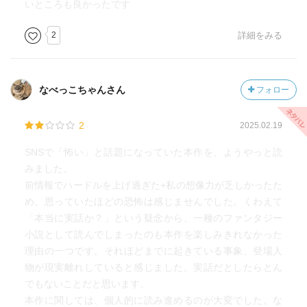
いところも良かったです
2
詳細をみる
なべっこちゃんさん
フォロー
2
2025.02.19
SNSで「怖い」と話題になっていた本作を、ようやっと読
みました。
前情報でハードルを上げ過ぎた+私の想像力が乏しかったた
め、思っていたほどの恐怖は感じませんでした。くわえて
「本当に実話か？」という疑念から、一種のファンタジー
小説として読んでしまったのも本作を楽しみきれなかった
理由の一つです。それほどまでに起きている事象、登場人
物が現実離れしていると感じました。実話だとしたらとん
でもないことだと思います。
本作に関しては、個人的に読み進めるのが大変でした。な