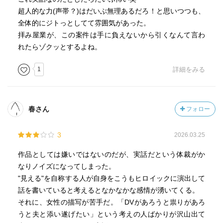
超人的な力(声帯？)はだいぶ無理あるだろ！と思いつつも、
全体的にジトっとしてて雰囲気があった。
拝み屋業が、この案件は手に負えないから引くなんて言わ
れたらゾクッとするよね。
1
詳細をみる
春さん
フォロー
3
2026.03.25
作品としては嫌いではないのだが、実話だという体裁がか
なりノイズになってしまった。
"見える"を自称する人が自身をこうもヒロイックに演出して
話を書いていると考えるとなかなかな感情が湧いてくる。
それに、女性の描写が苦手だ。「DVがあろうと祟りがあろ
うと夫と添い遂げたい」という考えの人ばかりが沢山出て