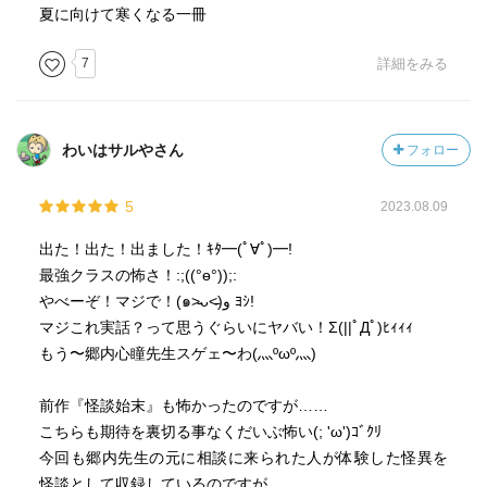
夏に向けて寒くなる一冊
7
詳細をみる
わいはサルやさん
フォロー
5
2023.08.09
出た！出た！出ました！ｷﾀ━(ﾟ∀ﾟ)━!
最強クラスの怖さ！:;((°ө°));:
やべーぞ！マジで！(๑˃̵ᴗ˂̵)و ﾖｼ!
マジこれ実話？って思うぐらいにヤバい！Σ(||ﾟДﾟ)ﾋｨｨｨ
もう〜郷内心瞳先生スゲェ〜わ(灬ºωº灬)
前作『怪談始末』も怖かったのですが……
こちらも期待を裏切る事なくだいぶ怖い(; 'ω')ｺﾞｸﾘ
今回も郷内先生の元に相談に来られた人が体験した怪異を
怪談として収録しているのですが…