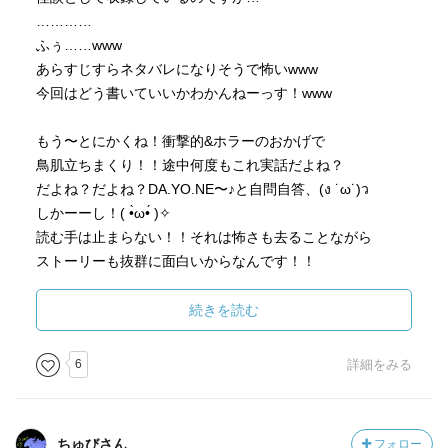
…………
ふぅ……www
あらすじすらネタバレになりそうで怖いwww
今回はどう書いていいかわかんねーっす！www
もう〜とにかくね！衝撃的&ホラーのおかげで
鳥肌立ちまくり！！途中何度もこれ実話だよね？
だよね？だよね？DA.YO.NE〜♪と自問自答、(ง ˙ω˙)ว
しかーーし！( •̀ω•́ )✧
読む手は止まらない！！それは怖さも去ることながら
ストーリーも抜群に面白いからなんです！！
必然的に一気に読み終わり、
読後は放心状態でﾁ━━( ꒪⌓꒪)━━ﾝ･･･
続きを読む
この夏にホラー小説を欲してるあなた！！
6
詳細をみる
あなたに是非読んでいただきたおすすめな作品です！！
最後にはなりますが……
これを実体験した郷内先生スゲェっす！✨⁝(ᵒ̴̶̷᷄⌑ ᵒ̴̶̷᷅ )⁝
ちゅびさん
フォロー