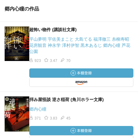
郷内心瞳の作品
超怖い物件 (講談社文庫)
平山夢明 宇佐美まこと 大島てる 福澤徹三 糸柳寿昭
花房観音 神永学 澤村伊智 黒木あるじ 郷内心瞳 芦花
公園
923
3.47
70
拝み屋怪談 逆さ稲荷 (角川ホラー文庫)
郷内心瞳
371
3.83
45