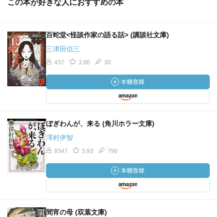
この本が好きな人におすすめの本
百蛇堂<怪談作家の語る話> (講談社文庫)
三津田信三
437
3.86
30
ぼぎわんが、来る (角川ホラー文庫)
澤村伊智
8347
3.93
796
間宵の母 (双葉文庫)