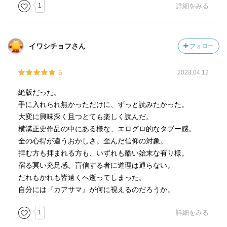
1
詳細をみる
イワシチョフさん
フォロー
5
2023.04.12
絶版だった。
手に入れられ無かっただけに、ずっと読みたかった。
大変に興味深く且つとても楽しく読んだ。
横溝正史作品の中にある様な、エログロ的なタブー感。
全の心得が違うおかしさ。歪んだ信仰の対象。
拝む方も拝まれる方も、いずれも酷い始末な有り様。
宿る冥い充足感。盲信する者に道理は通らない。
だれもかれも皆遠くへ逝ってしまった。
自分には『カアサマ』が何に視えるのだろうか。
1
詳細をみる