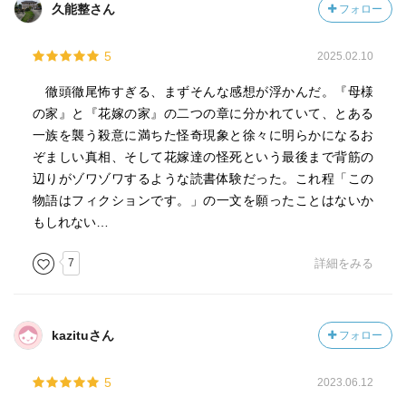
久能整さん
フォロー
5
2025.02.10
徹頭徹尾怖すぎる、まずそんな感想が浮かんだ。『母様
の家』と『花嫁の家』の二つの章に分かれていて、とある
一族を襲う殺意に満ちた怪奇現象と徐々に明らかになるお
ぞましい真相、そして花嫁達の怪死という最後まで背筋の
辺りがゾワゾワするような読書体験だった。これ程「この
物語はフィクションです。」の一文を願ったことはないか
もしれない…
7
詳細をみる
kazituさん
フォロー
5
2023.06.12