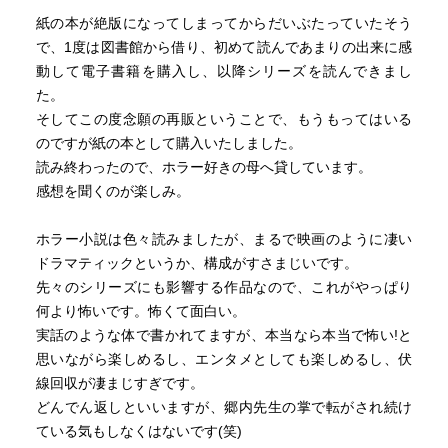
紙の本が絶版になってしまってからだいぶたっていたそう
で、1度は図書館から借り、初めて読んであまりの出来に感
動して電子書籍を購入し、以降シリーズを読んできまし
た。
そしてこの度念願の再販ということで、もうもってはいる
のですが紙の本として購入いたしました。
読み終わったので、ホラー好きの母へ貸しています。
感想を聞くのが楽しみ。
ホラー小説は色々読みましたが、まるで映画のように凄い
ドラマティックというか、構成がすさまじいです。
先々のシリーズにも影響する作品なので、これがやっぱり
何より怖いです。怖くて面白い。
実話のような体で書かれてますが、本当なら本当で怖い!と
思いながら楽しめるし、エンタメとしても楽しめるし、伏
線回収が凄まじすぎです。
どんでん返しといいますが、郷内先生の掌で転がされ続け
ている気もしなくはないです(笑)