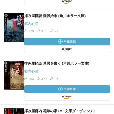
拝み屋怪談 怪談始末 (角川ホラー文庫)
郷内心瞳
329
3.86
27
拝み屋怪談 禁忌を書く (角川ホラー文庫)
郷内心瞳
283
3.67
35
拝み屋郷内 花嫁の家 (MF文庫ダ・ヴィンチ)