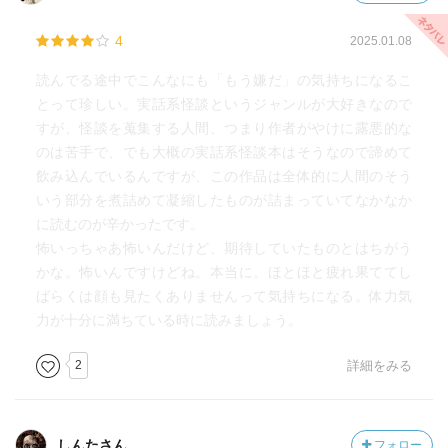
4
2025.01.08
読んでる途中でこんなにも「もう嫌だ」の気持ちになるこ
とって珍しい。実話系怪談というジャンルが大好きなので
すが、怪談を蒐集する人間、つまり作者がやけに露悪的な
のは苦手で、でも大概の実話系怪談本はそうなので諦めて
飲み込んでいるんですが、この作品は全体的に人間のそう
いう部分を煮詰めて凝縮したものが詰まっていてなかなか
に読むのが辛かったです。
怖いっちゃあ怖いんだけど、期待していたものとはちがう
かな。怖いんですけどね。本当に。ほとほと疲れ果ててし
ばらくは顔も見たくありませんって気持ちになる。体力気
力が十分に満ちている時に読みましょう。
2
詳細をみる
しんたさん
フォロー