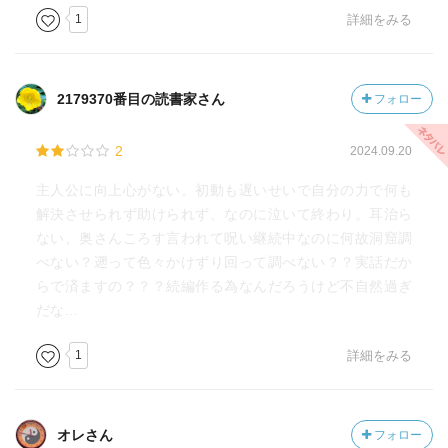
1
詳細をみる
2179370番目の読書家さん
フォロー
2
2024.09.20
主人公に向上心がない。初動も遅いせいで自分の力で何も
解決させられず助けられず、なのに泣いて終わり。耳治ら
ない、奥さんころす言われて呪い継続中なのに何故洞窟調
べない？遡って色々かけずり回って調べない？？実話だか
らで済ますの？？？続編作る為なんだろうけど不自然過ぎ
だな…
1
詳細をみる
オレさん
フォロー