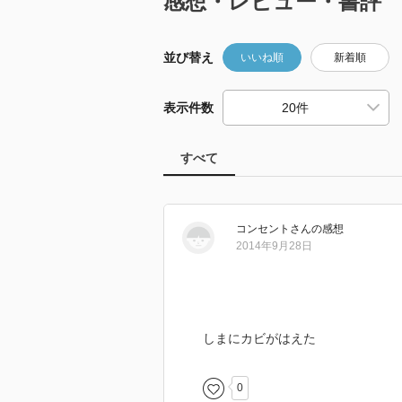
感想・レビュー・書評
並び替え
いいね順
新着順
表示件数
すべて
コンセント
さん
の感想
2014年9月28日
しまにカビがはえた
0