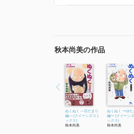
秋本尚美の作品
ぬくぬく ―日だまり
ぬくぬく 〜ゆた
編― (クイーンズコミ
編〜 (クイーン
ックス)
ックス)
秋本尚美
秋本尚美