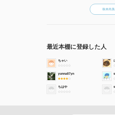
秋本尚美
最近本棚に登録した人
ちゃい
yunna87yn
ちはや