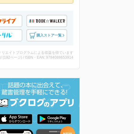
購入ストア一覧
ィリエイトプログラムによる収益を得ています
 (192ページ) / ISBN・EAN: 9784088653914