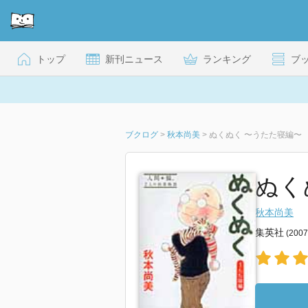
トップ
新刊ニュース
ランキング
ブ
ブクログ
>
秋本尚美
>
ぬくぬく 〜うたた寝編〜
ぬく
秋本尚美
集英社
(200