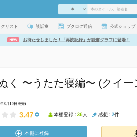
ックリスト
談話室
ブクログ通信
公式ショップ
お待たせしました！「再読記録」が読書グラフに登場！
NEW
ぬく 〜うたた寝編〜 (クイー
7年3月19日発売)
3.47
本棚登録 :
36
人
感想 :
2
件
本棚に登録