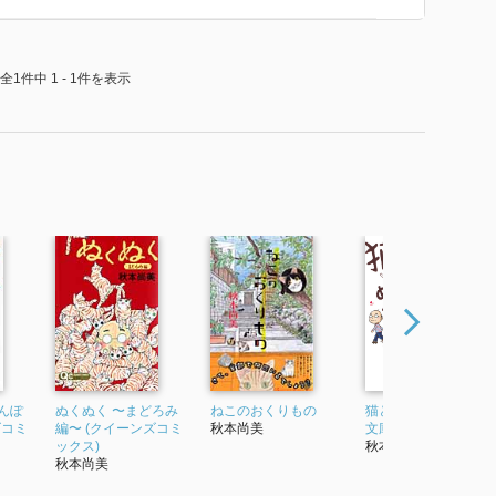
全1件中 1 - 1件を表示
んぽ
ぬくぬく 〜まどろみ
ねこのおくりもの
猫とぬくぬく (集英社
ズコミ
編〜 (クイーンズコミ
秋本尚美
文庫(コミック版))
ックス)
秋本尚美
秋本尚美