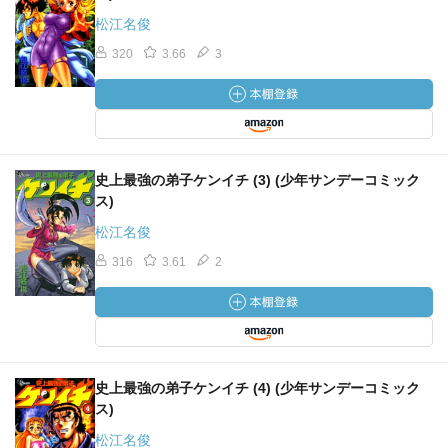
松江名俊
320
3.66
3
史上最強の弟子ケンイチ (3) (少年サンデーコミック
ス)
松江名俊
316
3.61
2
史上最強の弟子ケンイチ (4) (少年サンデーコミック
ス)
松江名俊