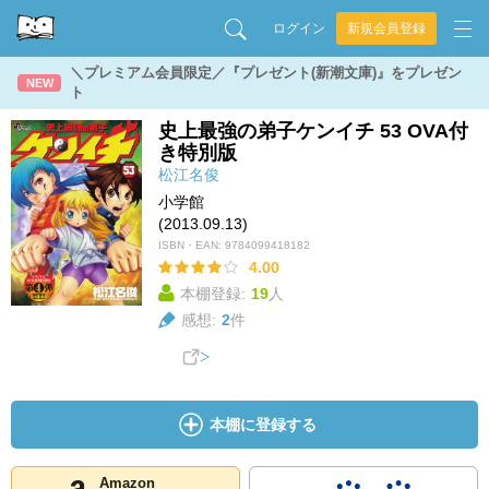
ログイン
新規会員登録
＼プレミアム会員限定／『プレゼント(新潮文庫)』をプレゼン
NEW
ト
史上最強の弟子ケンイチ 53 OVA付
き特別版
松江名俊
小学館
(2013.09.13)
ISBN・EAN:
9784099418182
4.00
本棚登録:
19
人
感想:
2
件
本棚に登録する
Amazon