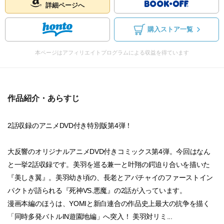
詳細ページへ
購入ストア一覧
本ページはアフィリエイトプログラムによる収益を得ています
作品紹介・あらすじ
2話収録のアニメDVD付き特別版第4弾！
大反響のオリジナルアニメDVD付きコミックス第4弾。今回はなん
と一挙2話収録です。美羽を巡る兼一と叶翔の鍔迫り合いを描いた
『美しき翼』。美羽幼き頃の、長老とアパチャイのファーストイン
パクトが語られる『死神VS.悪魔』の2話が入っています。
漫画本編のほうは、YOMIと新白連合の作品史上最大の抗争を描く
「同時多発バトルIN遊園地編」へ突入！ 美羽対リミ...