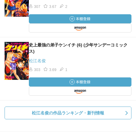
307
3.67
2
史上最強の弟子ケンイチ (6) (少年サンデーコミック
ス)
松江名俊
303
3.69
1
松江名俊の作品ランキング・新刊情報