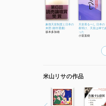
☆☆☆☆☆☆☆ おすすめ度
☆☆☆☆☆☆☆ 文章
☆☆☆☆☆☆☆ ストーリー
☆☆☆☆☆☆☆ メッセージ性
象徴天皇制度と日本の
天皇畏るべし 日本の
☆☆☆☆☆☆☆ 冒険性
来歴 (都市選書)
夜明け、天皇は神で
坂本多加雄
った
☆☆☆☆☆☆☆ 読後の個人的な
小室直樹
共感度（空振り三振・一部・参っ
読書の速度（時間がかかった・普
［ 関連図書 ］
［ 参考となる書評 ］
米山リサの作品