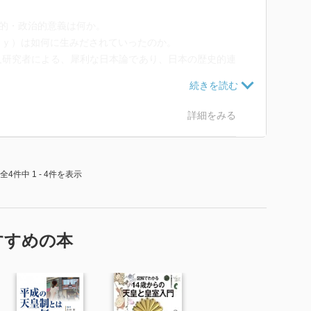
会的・政治的意義は何か。
ｒｙ）は如何に生みだされていったのか。
人研究者による、犀利な日本論であり、日本の歴史的連
抜な日本研究の書である。
詳細をみる
国家のフォークロア
礼的地景
全4件中 1 - 4件を表示
視覚的支配
ィア時代のページェント
常文化
すすめの本