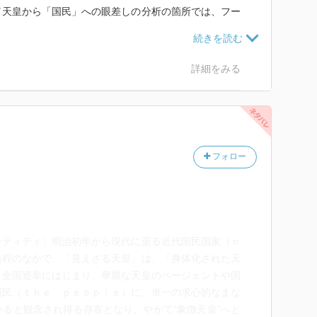
／天皇から「国民」への眼差しの分析の箇所では、フー
の権力の議論を適用しようと試みているが、このフーコ
と西欧の君主権力や国家権力のあり方の比較を試みたり
のない感じがした。
詳細をみる
フォロー
ンティティ〕明治初年から現代に至る近代国民国家（ｎ
過程のなかで、「見えざる天皇」は、「身体化された天
、全国巡幸にはじまり、華麗な天皇のページェントや国
国民（ｔｈｅ ｐｅｏｐｌｅ）に、単一の求心的なまな
ると観念され得る存在となり、やがて“象徴天皇”へと