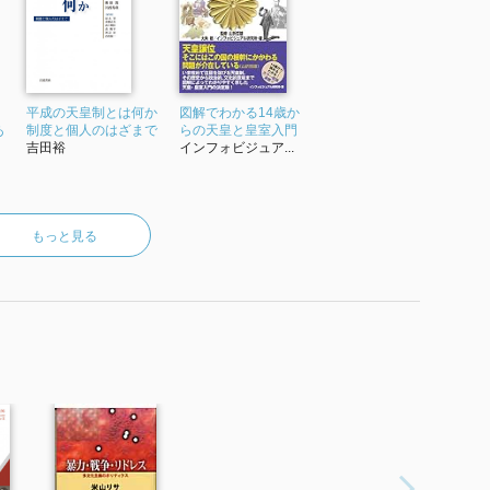
平成の天皇制とは何か
図解でわかる14歳か
あ
制度と個人のはざまで
らの天皇と皇室入門
吉田裕
インフォビジュア...
満足度
た！）
通・一気に読んだ）
もっと見る