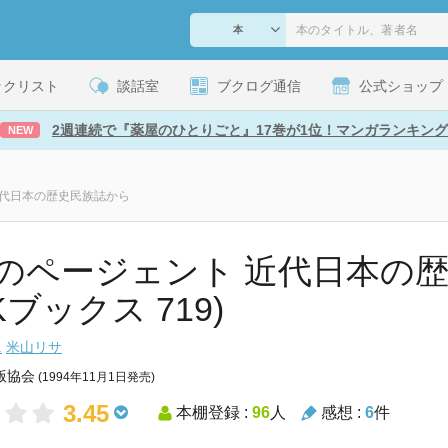
ックリスト
談話室
ブクログ通信
公式ショップ
2週連続で『薬屋のひとりごと』17巻が1位！マンガランキング
NEW
近代日本の歴史民族誌から
のページェント 近代日本の
Kブックス 719)
ニ
米山リサ
版協会
(1994年11月1日発売)
3.45
本棚登録 :
96
人
感想 :
6
件