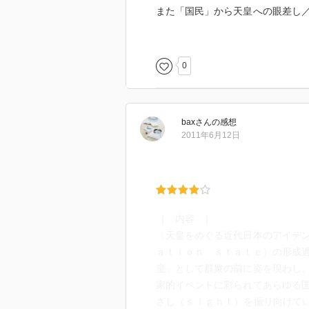
また「国民」から天皇への眼差し
コーの君主的な権力と規律・訓練
ーの提示した図式を軸にして日本
するわけではないため、何とも実
0
bax
さん
の感想
2011年6月12日
［ 内容 ］
〔天皇をめぐる近代日本のアイデ
ａｔｉｏｎ ｓｔａｔｅ）の形成
皇」として群衆の前に姿を現わし
家的イベントに彩られてあらゆる
ざし（ｓｉｇｈｔ）を振り向けてい