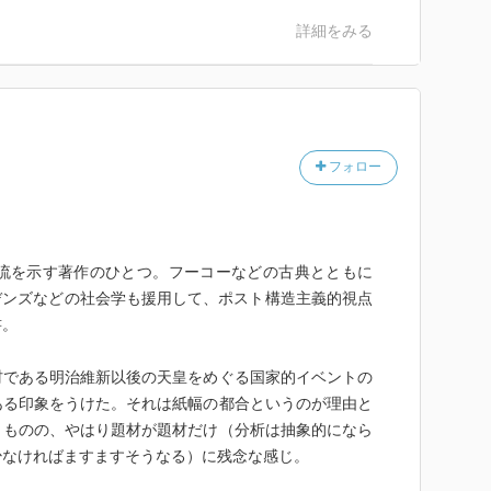
詳細をみる
フォロー
潮流を示す著作のひとつ。フーコーなどの古典とともに
デンズなどの社会学も援用して、ポスト構造主義的視点
書。
材である明治維新以後の天皇をめぐる国家的イベントの
ある印象をうけた。それは紙幅の都合というのが理由と
うものの、やはり題材が題材だけ（分析は抽象的になら
少なければますますそうなる）に残念な感じ。