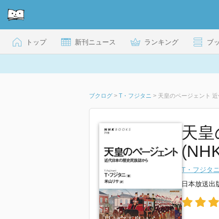
トップ
新刊ニュース
ランキング
ブ
ブクログ
>
T・フジタニ
>
天皇のページェント 
天皇
(NH
T・フジタ
日本放送出