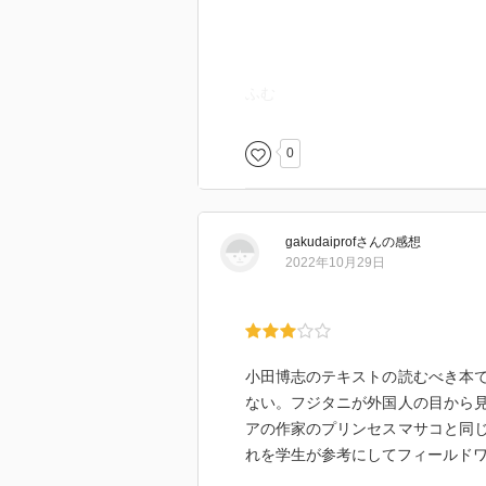
ふむ
0
gakudaiprof
さん
の感想
2022年10月29日
小田博志のテキストの読むべき本
ない。フジタニが外国人の目から
アの作家のプリンセスマサコと同
れを学生が参考にしてフィールド