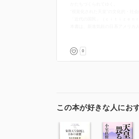
かたちづくられてゆく。
“視覚化された天皇”の文化的・社
「近代の国民」（ｃｉｔｉｚｅｎ
本書は、新進気鋭の日系アメリカ
続性を相対的な視点から捉えた卓
［ 目次 ］
0
第１章 近代日本の文化的創出―
第２章 巡幸する天皇と日本の儀
第３章 近代国家のページェント
第４章 天皇のまなざし―近代の
第５章 「象徴天皇」と電子メデ
結び 国家の公式文化と民衆の日
この本が好きな人にお
［ ＰＯＰ ］
［ おすすめ度 ］