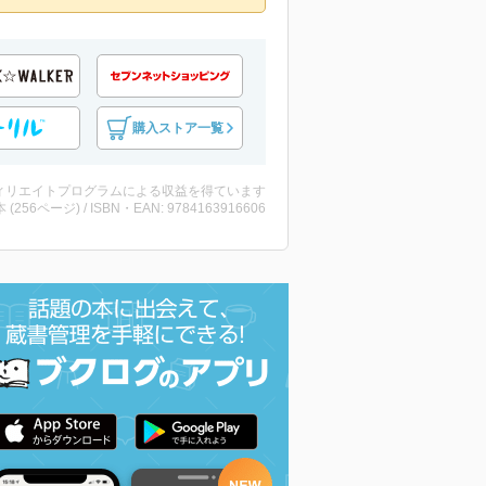
購入ストア一覧
ィリエイトプログラムによる収益を得ています
・本 (256ページ) / ISBN・EAN: 9784163916606