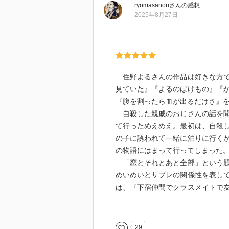
ryomasanori
さん
の感想
2025年8月27日
住野よるさんの作品は好きな方で
見ていた』『よるのばけもの』『
『腹を割ったら血が出るだけさ』
自殺した親戚のおじさんの話を聞
て行っためえめえ。最初は、自殺
の子に誘われて一緒に泊りに行く
の物語にはまって行ってしまった
「恋とそれとあと全部」という題
めいめいとサブレの関係性を表し
は、『下宿仲間でクラスメイトで
いの悪さもひどさもめんどくささ
表現がとてもステキで心に残って
サブレが、「ちょっと言葉強すぎ
29