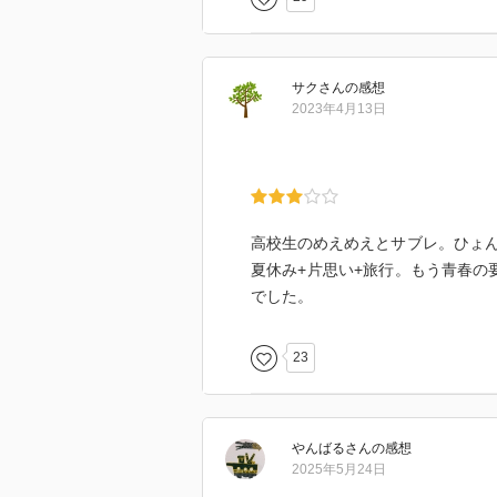
って言葉はよくなかったな。言い
った言葉で納得がいかない時には
が、自分の想いや気持ちを相手に
サク
さん
の感想
もしれない。
2023年4月13日
お互いに相手の悪いところ？めん
いをサブレに告白する中で、今ま
明確になっていく描写がステキだ
「死ぬのが嫌だ怖いっていうのを
ぶされそうで、何も手につかなく
高校生のめえめえとサブレ。ひょ
病名は初めて知った。
夏休み+片思い+旅行。もう青春の
でした。
心に残った言葉
・やっぱり親切や気遣い、思いや
23
れない。（めえめえ）
・「おばさんの考え方と違うんだ
じゃないと思う。彩羽ちゃんがお
ないって気持を持つのも、きっと
やんばる
さん
の感想
・「まあ、言うよ。私もさ、めえ
2025年5月24日
だけど、めえめえが言う好きって