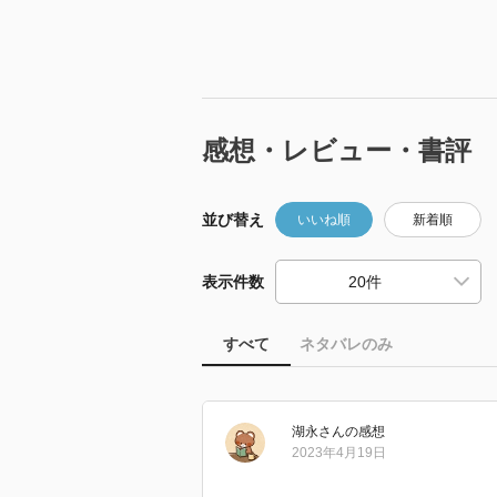
感想・レビュー・書評
並び替え
いいね順
新着順
表示件数
すべて
ネタバレのみ
湖永
さん
の感想
2023年4月19日