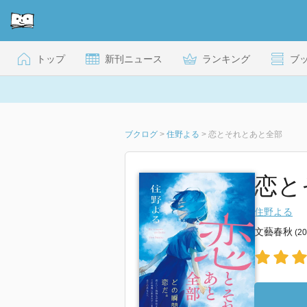
トップ
新刊ニュース
ランキング
ブ
ブクログ
>
住野よる
>
恋とそれとあと全部
恋と
住野よる
文藝春秋
(2