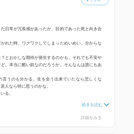
フォロー
ーションで、友情とか恋愛とか決めつけていいものじゃ
あってさ」（サブレ）
手を繋ぎたい。どこかに行ったりしないって二人で約束
どれだけ仲良くなっても俺は多分、理由がないから出来
した日常が冗長感があったが、目的であった死と向き合
させようとする悪いやつだって、自分で思う。でも、サ
方とか持ってるの分かってて、理解してるつもりだけ
置かれた時、ワクワクしてしまっためいめい。分からな
俺の気持ちと頭ん中、そういう、全部で、好きだ」
は？とおかしな期待が発生するのかも。それでも不安や
いや違う、私が、一緒にいてほしい。下宿仲間でクラス
けど。本当に酷い奴なのだろうか。そんなんは誰にもあ
で、そのどれでもいい。お互いの悪さもひどさもめんど
一緒にいたいと今、思ってる。それが私の真剣に決めた
の言うのも分かる。生を全う出来ていたなら悲しくな
（サブレ）
。若人なら特に思うのかな。
ている。
っていたけど、やはり恋愛小説だった。互いのワガマ
い関係だな。不思議とそれが成り立っている。キュンキ
詳細をみる
いが、気持ち悪くもない。