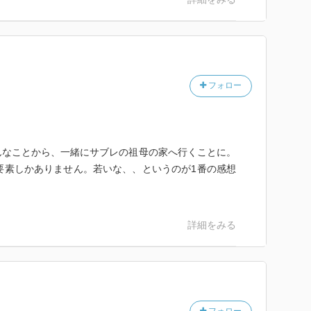
直していい？」といった具合いに、会話の中で自分が言
、すぐに訂正するのは、気にしすぎなのかもしれない
誤解なく正確に伝える意味ではとても大切なことなのか
どうなところ？を言い合ったり、めえめえが自分の想
フォロー
で隠していた？気づかなかった？二人の気持ちや考えが
った。
、何してる時にでもふと考えてしまって不安に押しつ
なるのがタナトフォビア。日本語だと死恐怖症」という
んなことから、一緒にサブレの祖母の家へ行くことに。
要素しかありません。若いな、、というのが1番の感想
りの理由は、受け取る側に伝えるべきじゃないのかもし
詳細をみる
けど、私は、死ぬってことは、なんでも許される免罪符
父さんへの罪悪感を持つ自由と一緒に、お父さんを許せ
自由なはず」（サブレ）
めえが好きだ。じゃないと旅になんて誘わない。うん。
言葉よりも多分意味が広いんじゃないかと考えてて、本