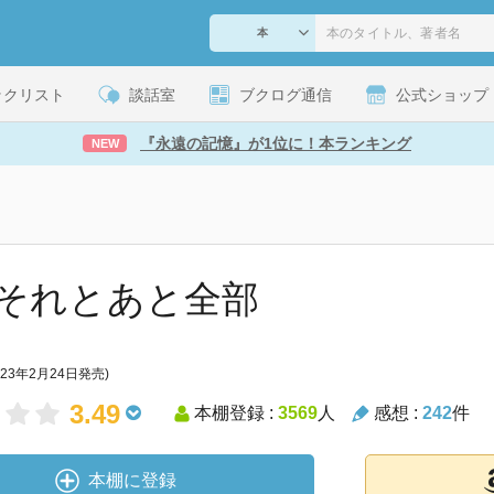
ックリスト
談話室
ブクログ通信
公式ショップ
『永遠の記憶』が1位に！本ランキング
NEW
それとあと全部
023年2月24日発売)
3.49
本棚登録 :
3569
人
感想 :
242
件
本棚に登録