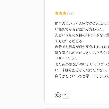
来、好きっていう気持ちはグラデ
ないんじゃないかって、考え方が
・「俺はサブレと恋人になって、
するみたいに。友達なだけじゃ、
前半のじいちゃん家でのふわふわ
ない。サブレの自由な考えを曲げ
い始めてから雰囲気が変わった。
ブレがちゃんとした意見とか考え
死というものが目の前にいきなり
ど、そういうのに一切負けない、
くもないと感じる。
（めえめえ）
自分でも日常が何か変化するので
・「ありがとう。聞いて。私も、
嫌な気持ちの方が大きいのだろう
メイトで友達で恋人で、その全部
りそうだけど。
くささも全部連れて。めえめえと
また死の無念が怖いというサブレ
自由で、放したくない不自由だ」
い、未練があるから死にたくない
自分はもういいやと思ってしまっ
と、ほんとに恋愛小説なんかと思
マ、エゴをぶつけ合える二人はい
21
ュンするような気持ちにはならな