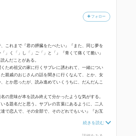
フォロー
、これまで『君の膵臓をたべたい』『また、同じ夢を
か「」く「」し「」ご「」と「』『青くて痛くて脆い』
を読んだことがある。
くため祖父の家に行くサブレに誘われて、一緒につい
した親戚のおじさんの話を聞きに行くなんて、とか、女
か、とか思ったが、読み進めていくうちに、だんだんこ
。
名の意味が本を読み終えて分かったような気がする。
ている題名だと思う。サブレの言葉にあるように、二人
友達で恋人で、その全部で、そのどれでもいい』『お互
も全部連れて』『一緒にいたいと今、思ってる』。その
いる。
たって反省してる。言い直していい？」「さっき期待
詳細をみる