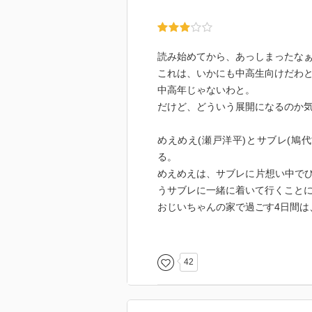
読み始めてから、あっしまったな
これは、いかにも中高生向けだわ
中高年じゃないわと。
だけど、どういう展開になるのか
めえめえ(瀬戸洋平)とサブレ(鳩
る。
めえめえは、サブレに片想い中で
うサブレに一緒に着いて行くこと
おじいちゃんの家で過ごす4日間は
めんどくさいサブレと上手く自分
彼らが、どんな大人になっていく
42