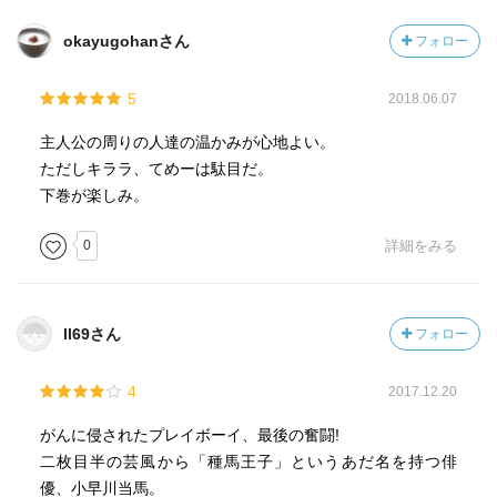
okayugohanさん
フォロー
5
2018.06.07
主人公の周りの人達の温かみが心地よい。
ただしキララ、てめーは駄目だ。
下巻が楽しみ。
0
詳細をみる
ll69さん
フォロー
4
2017.12.20
がんに侵されたプレイボーイ、最後の奮闘!
二枚目半の芸風から「種馬王子」というあだ名を持つ俳
優、小早川当馬。