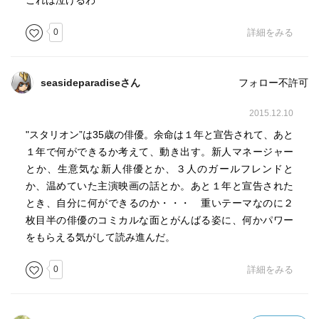
これは泣けるわ
0
詳細をみる
seasideparadiseさん
フォロー不許可
2015.12.10
"スタリオン”は35歳の俳優。余命は１年と宣告されて、あと
１年で何ができるか考えて、動き出す。新人マネージャー
とか、生意気な新人俳優とか、３人のガールフレンドと
か、温めていた主演映画の話とか。あと１年と宣告された
とき、自分に何ができるのか・・・ 重いテーマなのに２
枚目半の俳優のコミカルな面とがんばる姿に、何かパワー
をもらえる気がして読み進んだ。
0
詳細をみる