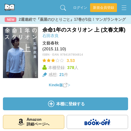
ログイン
新規会員登録
2週連続で『薬屋のひとりごと』17巻が1位！マンガランキング
NEW
余命1年のスタリオン 上 (文春文庫)
石田衣良
文藝春秋
(2015.11.10)
ISBN・EAN:
9784167904814
3.53
本棚登録:
378
人
感想:
21
件
Kindle版
本棚に登録する
Amazon
詳細ページへ