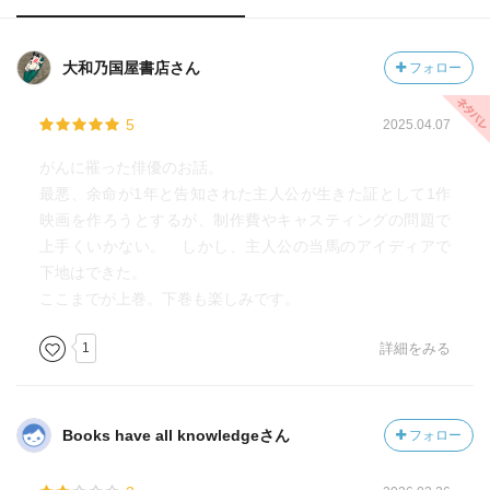
大和乃国屋書店さん
フォロー
5
2025.04.07
がんに罹った俳優のお話。
最悪、余命が1年と告知された主人公が生きた証として1作
映画を作ろうとするが、制作費やキャスティングの問題で
上手くいかない。 しかし、主人公の当馬のアイディアで
下地はできた。
ここまでが上巻。下巻も楽しみです。
1
詳細をみる
Books have all knowledgeさん
フォロー