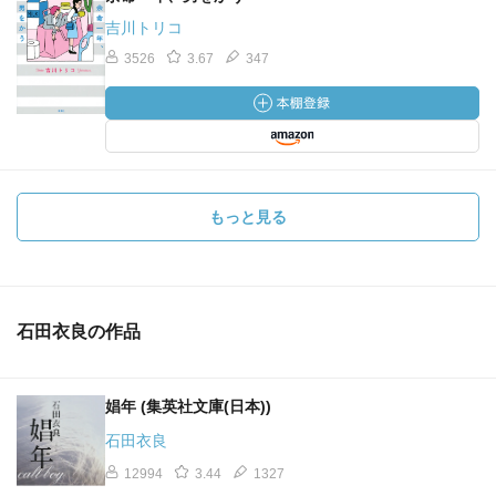
吉川トリコ
3526
3.67
347
もっと見る
石田衣良の作品
娼年 (集英社文庫(日本))
石田衣良
12994
3.44
1327