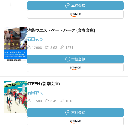
池袋ウエストゲートパーク (文春文庫)
石田衣良
12608
3.63
1271
4TEEN (新潮文庫)
石田衣良
11583
3.45
1013