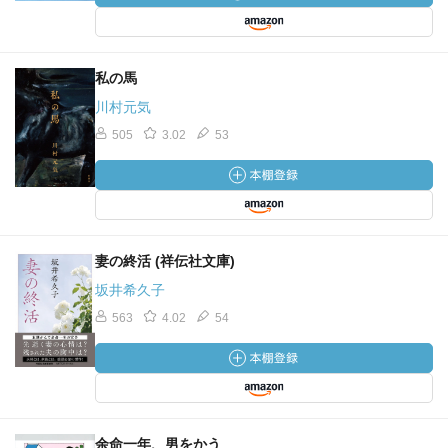
私の馬
川村元気
505
3.02
53
妻の終活 (祥伝社文庫)
坂井希久子
563
4.02
54
余命一年、男をかう