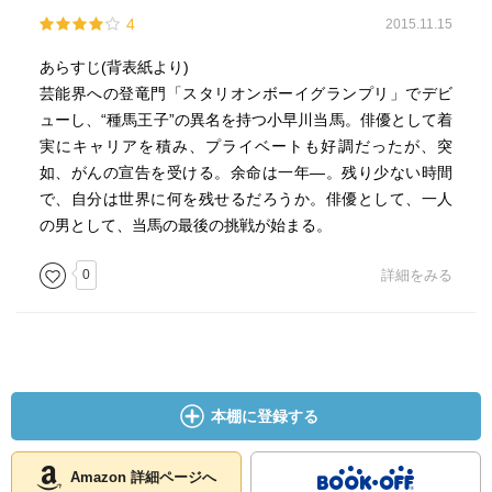
4
2015.11.15
あらすじ(背表紙より)
芸能界への登竜門「スタリオンボーイグランプリ」でデビ
ューし、“種馬王子”の異名を持つ小早川当馬。俳優として着
実にキャリアを積み、プライベートも好調だったが、突
如、がんの宣告を受ける。余命は一年―。残り少ない時間
で、自分は世界に何を残せるだろうか。俳優として、一人
の男として、当馬の最後の挑戦が始まる。
0
詳細をみる
本棚に登録する
Amazon 詳細ページへ