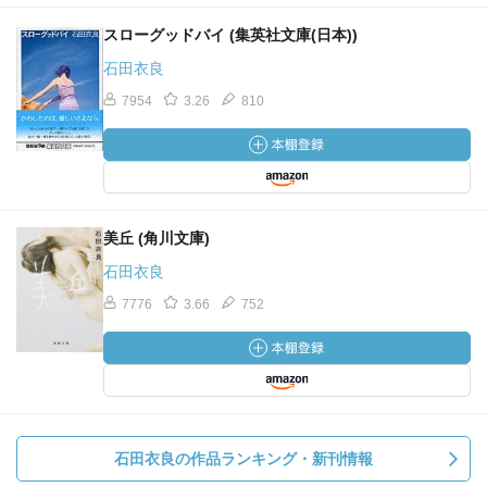
スローグッドバイ (集英社文庫(日本))
石田衣良
7954
3.26
810
美丘 (角川文庫)
石田衣良
7776
3.66
752
石田衣良の作品ランキング・新刊情報