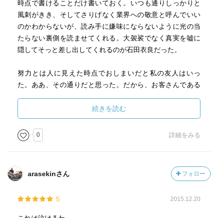
時点で書けることだけ書いておく。いつも通りしっかりと
風刺がきき、そしてさりげなく業界への敬意と呼んでいい
のかわからないが、読み手に嫌味にならないように光の当
たらない裏側を読ませてくれる。大袈裟でなく真実を嘘に
隠してそっと差し出してくれるのが石田衣良だった。
努力とは人に見えた時点でおしまいだと私の友人はいっ
た。ああ、その通りだと思った。だから、お客さんである
私たちはベニアで張りぼての裏側の舞台なんて知らない。
多分知らない方がいいのだろう。だけど、そっと石田衣良
続きを読む
は教えてくれる。決して、侮辱しない程度に、同情を誘わ
ないさりげなさで。そういった所が私は好きなのだ。
0
詳細をみる
これから、どう当馬が病気と向き合っていくのかわからな
い。それでも、きっと簡単なお涙頂戴で終わるはずがな
arasekinさん
フォロー
い。だってこの作者は石田衣良なのだから。また目が覚め
たら新しい1ページを開こうと思う。早く夜よ、明けろ。
5
2015.12.20