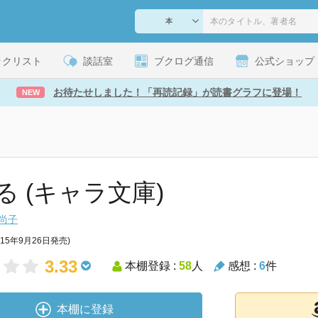
ックリスト
談話室
ブクログ通信
公式ショップ
お待たせしました！「再読記録」が読書グラフに登場！
NEW
る (キャラ文庫)
尚子
015年9月26日発売)
3.33
本棚登録 :
58
人
感想 :
6
件
本棚に登録