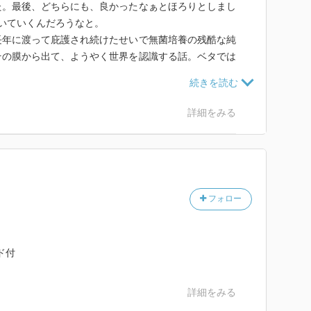
た。最後、どちらにも、良かったなぁとほろりとしまし
いていくんだろうなと。
長年に渡って庇護され続けたせいで無菌培養の残酷な純
その膜から出て、ようやく世界を認識する話。ベタでは
主人公と先生の立場が逆転しているのが面白かったで
り出された事で壊れるのかと、壊されるのかと思わされ
た期間は決して無駄だったわけではなく強さもきちんと
詳細をみる
今度は先生の手を引ける程に。
的には読みにくいなと思うんですけど、でもすごく印象
今回もそうでした。そして前より読みやすかった気がし
か、すごくキレイな、印象的な文章がいくつもありまし
フォロー
いと思います。まどろっこしく、何が進んだの？ってな
理描写が好きな人には面白いと思います。毎日晴天！シ
、面白いと思います。
ド付
詳細をみる