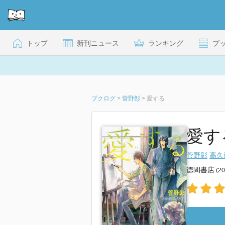
トップ
新刊ニュース
ランキング
ブ
ブクログ
>
菅野彰
>
愛する
愛す
菅野彰
高久
徳間書店
(2