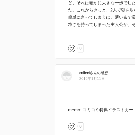
ど、それは確かに大きな一歩でし
た。これからきっと、2人で朝を歩
簡単に言ってしまえば、薄い布で
粋さを持ってしまった主人公が、
あるかもしれないですが、後半、
す。無菌培養だったゆえに外に放
たのですが、先生に庇護されてい
0
育てていた事が、良かったです。
菅野さんの文章って独特で、個人
的な文章をいくつも残すんです。
collect
さん
の感想
ます。絵が題材という事もあって
2016年1月11日
た。
刺激的な話が好きな人には向かな
るかな。微妙なこころの機微、心
リーズの心理描写が好きな人には
memo: コミコミ特典イラストカー
0