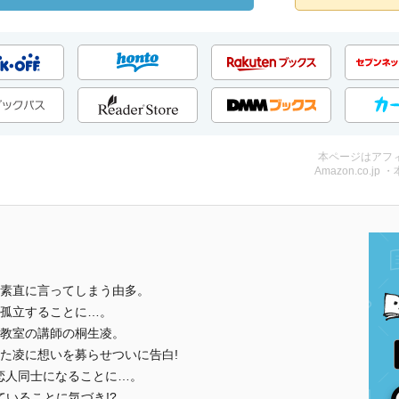
本ページはアフ
Amazon.co.jp 
素直に言ってしまう由多。
孤立することに…。
教室の講師の桐生凌。
た凌に想いを募らせついに告白!
恋人同士になることに…。
いることに気づき!?