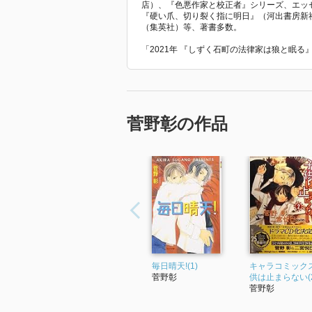
店）、『色悪作家と校正者』シリーズ、エッ
『硬い爪、切り裂く指に明日』（河出書房新
（集英社）等、著書多数。
「2021年 『しずく石町の法律家は狼と眠
菅野彰の作品
毎日晴天!(1)
キャラコミックス
菅野彰
供は止まらない(2
菅野彰