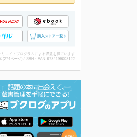
購入ストア一覧
ィリエイトプログラムによる収益を得ています
・本 (274ページ) / ISBN・EAN: 9784199008122