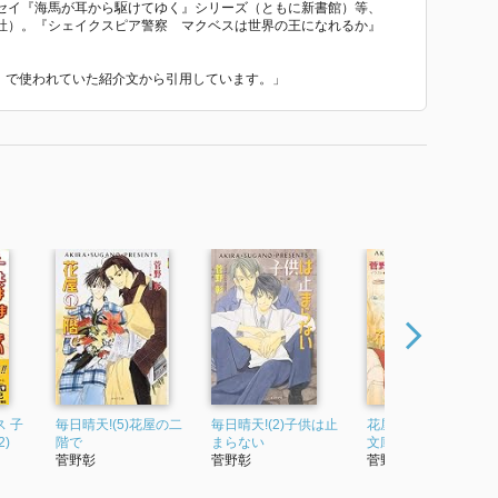
セイ『海馬が耳から駆けてゆく』シリーズ（ともに新書館）等、
社）。『シェイクスピア警察 マクベスは世界の王になれるか』
る』 で使われていた紹介文から引用しています。」
 子
毎日晴天!(5)花屋の二
毎日晴天!(2)子供は止
花屋の店先で (キャラ
)
階で
まらない
文庫)
菅野彰
菅野彰
菅野彰