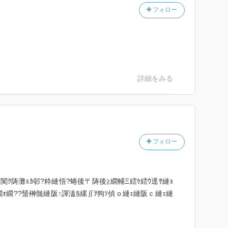
フォロー
詳細をみる
フォロー
ｫ闃ｸ陦灘ｮｶ邨?粋縺悟?蜷後〒陦後≧繝輔Ξ繧ｹ繧ｳ逕ｻ縺ｮ
ｫ繝??蜑榊髄縺阪↑諢溘§縲∬ｦ狗ｿ偵ｏ縺ｪ縺阪ｃ縺ｪ縺