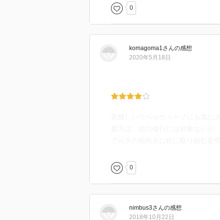
0
komagoma1
さん
の感想
2020年5月18日
気難しいウベルティーノにも気に
親方は、絵の修行には容赦ないが
アルテの前向きに絵に取り組む姿
0
nimbus3
さん
の感想
2018年10月22日