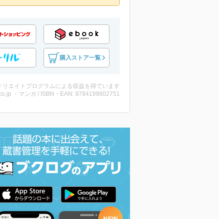
購入ストア一覧
ィリエイトプログラムによる収益を得ています
co.jp ・マンガ / ISBN・EAN: 9784199802751