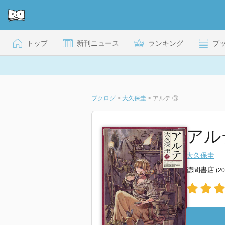
トップ
新刊ニュース
ランキング
ブ
ブクログ
>
大久保圭
>
アルテ ③
アル
大久保圭
徳間書店
(2