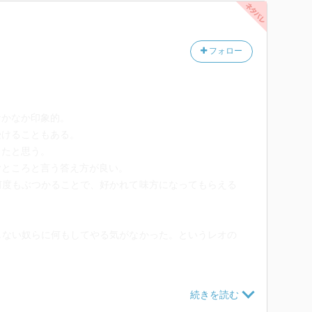
ても魅力的です。
族らしい絵画技術のアドバンテージが発揮され、優れた
フォロー
じる、アルテが男性のスポーツに参加するシーンには違
安に感じていたのですが、この作品においては「仕事上
なかなか印象的。
あること」と「男性的な身体能力を持っていること」を
受けることもある。
開がたびたび発生します。
ったと思う。
い」という描写には、仮にアルテが男性以上の強い肉体
むところと言う答え方が良い。
ら誰も文句を言わないのだろうか。といった疑問を感じ
何度もぶつかることで、好かれて味方になってもらえる
。
レオの過去やアルテのこれから等、見逃せない内容にな
しない奴らに何もしてやる気がなかった。というレオの
の傾向が強くなっていることも踏まえた上で、手に取る
いたが、ここまで体力勝負とは。
たくなる。