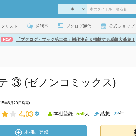
ックリスト
談話室
ブクログ通信
公式ショップ
「ブクログ・ブック第二弾」制作決定＆掲載する感想大募集！
NEW
テ ③ (ゼノンコミックス)
015年6月20日発売)
4.03
本棚登録 :
559
人
感想 :
22
件
本棚に登録