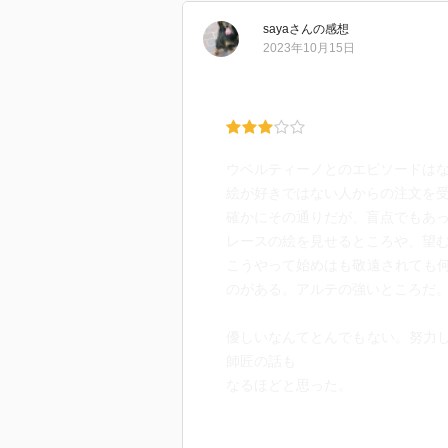
ロニカの堂々とした振る舞いはと
saya
さん
の感想
アルテ自身においても、彼女の貴
2023年10月15日
エピソードでした。
しかし、3つ目のエピソードに混
和感がありました。
2巻でも似た描写があったので不
ウベルティーノとのエピソードは
で性別関係なく認められる技量が
絵が好きではない人からの注文を
同一に扱っているように見える展
確かにその通りだが、盲点でもあ
繰り返される「男性的であればよ
レースの絵を見せるところや、望
と怪力の持ち主であれば、最初か
こうやって始めはも敬遠されても
てしまいます。
のがある。アルテの強いところだ
既刊を読んで楽しまれた方には、
優しいなんてとんでもない。努力
っています。
師匠の話も
しかし、既刊でも感じられた独自
なるほどと思った。
ことをお勧めします。
フレスコ画は知識としては知って
頑張るレオとアルテの姿に応援し