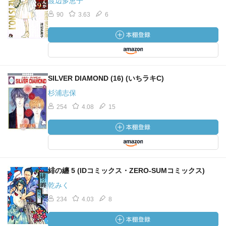
渡辺多恵子
90
3.63
6
SILVER DIAMOND (16) (いちラキC)
杉浦志保
254
4.08
15
緋の纏 5 (IDコミックス・ZERO-SUMコミックス)
乾みく
234
4.03
8