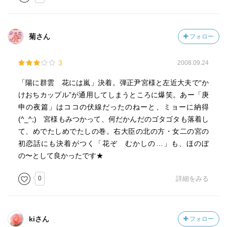
菊さん
フォロー
3
2008.09.24
「陽に群雲 花には嵐」決着。弾正尹宮様と左近大夫で“か
けおちカップル”が通用してしまうところに爆笑。あー「庚
申の夜篇」はココの伏線だったのねーと、ミョーに納得
(^_^;) 宮様もみつかって、何だかんだのゴタゴタも落着し
て、めでたしめでたしの巻。右大臣の北の方・女二の宮の
初恋話にも決着がつく「花ぞ むかしの…」も、ほのぼ
の〜として良かったです★
0
詳細をみる
kiさん
フォロー