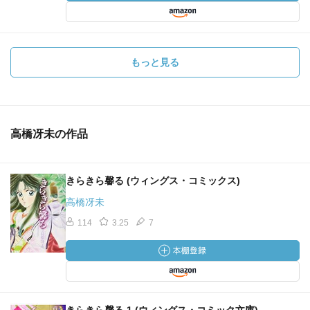
もっと見る
高橋冴未の作品
きらきら馨る (ウィングス・コミックス)
高橋冴未
114
3.25
7