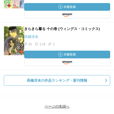
きらきら馨る 十の巻 (ウィングス・コミックス)
高橋冴未
92
3.16
2
高橋冴未の作品ランキング・新刊情報
ページの先頭へ