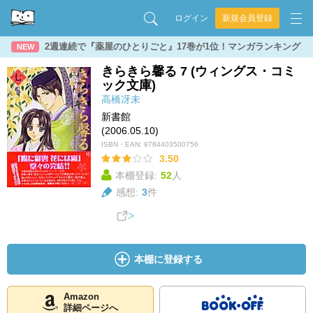
ログイン
新規会員登録
2週連続で『薬屋のひとりごと』17巻が1位！マンガランキング
NEW
きらきら馨る 7 (ウィングス・コミ
ック文庫)
高橋冴未
新書館
(2006.05.10)
ISBN・EAN:
9784403500756
3.50
本棚登録:
52
人
感想:
3
件
本棚に登録する
Amazon
詳細ページへ