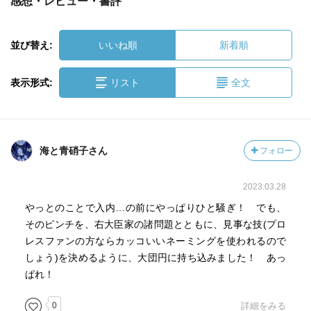
感想・レビュー・書評
並び替え:
いいね順
新着順
表示形式:
リスト
全文
海と青硝子さん
フォロー
2023.03.28
やっとのことで入内…の前にやっぱりひと騒ぎ！ でも、
そのピンチを、右大臣家の諸問題とともに、見事な技(プロ
レスファンの方ならカッコいいネーミングを使われるので
しょう)を決めるように、大団円に持ち込みました！ あっ
ぱれ！
0
詳細をみる