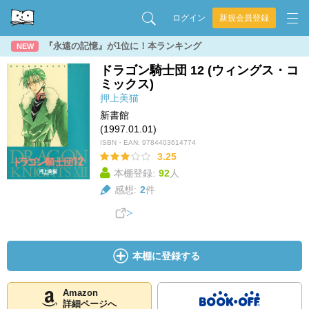
ログイン
新規会員登録
『永遠の記憶』が1位に！本ランキング
NEW
ドラゴン騎士団 12 (ウィングス・コ
ミックス)
押上美猫
新書館
(1997.01.01)
ISBN・EAN:
9784403614774
3.25
本棚登録:
92
人
感想:
2
件
本棚に登録する
Amazon
詳細ページへ