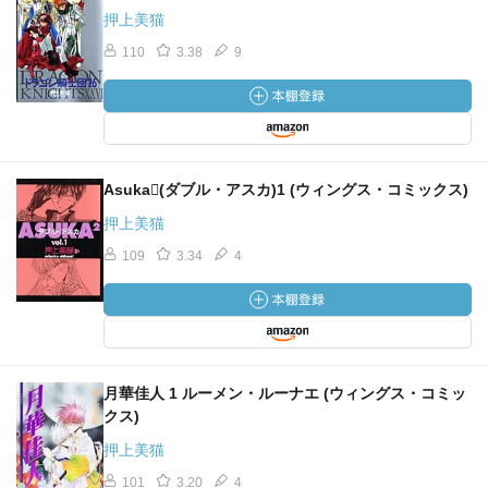
押上美猫
110
3.38
9
Asuka(ダブル・アスカ)1 (ウィングス・コミックス)
押上美猫
109
3.34
4
月華佳人 1 ルーメン・ルーナエ (ウィングス・コミッ
クス)
押上美猫
101
3.20
4