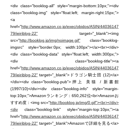
<div class="booklog-all" style="margin-bottom:10px;"><div
class="booklog-img" style="float:left; margin-right:15px;">
<a
href="
http://www.amazon.co.jp/exec/obidos/ASIN/44036147
79/ieiriblog-22"
target="_blank"><img
src="
http://booklog.jp/img/noimage.gif"
class="booklog-
imgsrc" style="border:0px; width:100px"></a><br></div>
<div class="booklog-data" style="float:left; width:300px;">
<div class="booklog-title"><a
href="
http://www.amazon.co.jp/exec/obidos/ASIN/44036147
79/ieiriblog-22"
target="_blank">ドラゴン騎士団 (12)</a>
</div><div class="booklog-pub">押上 美猫 / 新書館
(1997/10)</div><div class="booklog-info" style="margin-
top:10px;">Amazonランキング：650,262位<br>Amazonお
すすめ度：<img src="
http://booklog.jp/img/0.gif"><br></div>
<div
class="booklog-link" style="margin-top:10px;"><a
href="
http://www.amazon.co.jp/exec/obidos/ASIN/44036147
79/ieiriblog-22"
target="_blank">Amazonで詳細を見る</a>