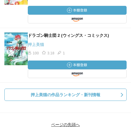
ドラゴン騎士団 2 (ウィングス・コミックス)
押上美猫
100
3.18
1
押上美猫の作品ランキング・新刊情報
ページの先頭へ