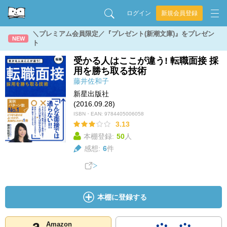
ログイン
新規会員登録
＼プレミアム会員限定／『プレゼント(新潮文庫)』をプレゼン
NEW
ト
受かる人はここが違う! 転職面接 採
用を勝ち取る技術
藤井佐和子
新星出版社
(2016.09.28)
ISBN・EAN:
9784405006058
3.13
本棚登録:
50
人
感想:
6
件
本棚に登録する
Amazon