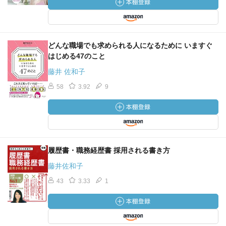
どんな職場でも求められる人になるために いますぐ
はじめる47のこと
藤井 佐和子
58
3.92
9
履歴書・職務経歴書 採用される書き方
藤井佐和子
43
3.33
1