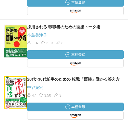
採用される 転職者のための面接トーク術
小島美津子
116
3.13
8
20代~30代前半のための 転職「面接」受かる答え方
中谷充宏
47
3.50
3