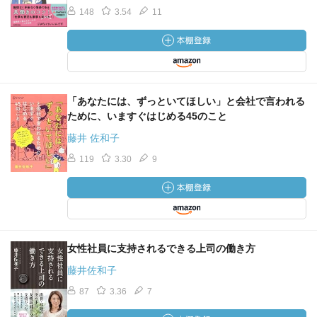
148
3.54
11
「あなたには、ずっといてほしい」と会社で言われる
ために、いますぐはじめる45のこと
藤井 佐和子
119
3.30
9
女性社員に支持されるできる上司の働き方
藤井佐和子
87
3.36
7