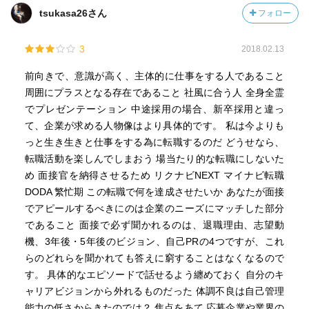
tsukasa26さん
フォロー
3
2018.02.13
前向きで、意識が高く、主体的に仕事をする人であること
周囲にプラスとなる存在であること 社風に合う人 全身全霊
でプレゼンテーション 中途採用の場合、新卒採用と違っ
て、企業が求める人物像はより具体的です。 私は今よりも
っと生き生きと仕事をする為に転職するのだ どうせなら、
転職活動を楽しんでしまおう 場当たり的な転職にしないた
め 面接官を納得させるため リクナビNEXT マイナビ転職
DODA 繁忙期 この転職で何を達成させたいか あなたが面接
でアピールするべきにのは企業のニーズにマッチした部分
であること 面接で必ず聞かれるのは、退職理由、志望動
機、3年後・5年後のビジョン、自己PRの4つですが、これ
らのどれらを聞かれても答えに窮することはなくなるので
す。 具体的なエピソードで話せるよう纏めておく 自分のキ
ャリアビジョンから外れるものだった 体調不良は自己管理
能力の低さからきたのでは？ 焦点をあて 応募企業や業界の