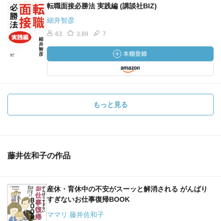
転職面接必勝法 実践編 (講談社BIZ)
細井智彦
63
3.89
7
もっと見る
藤井佐和子の作品
産休・育休中の不安がスーッと解消される がんばり
すぎないお仕事復帰BOOK
ママリ 藤井佐和子