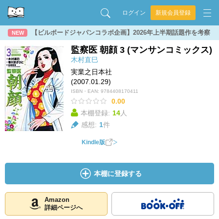
ログイン
新規会員登録
【ビルボードジャパンコラボ企画】2026年上半期話題作を考察
NEW
監察医 朝顔 3 (マンサンコミックス)
木村直巳
実業之日本社
(2007.01.29)
ISBN・EAN:
9784408170411
0.00
本棚登録:
14
人
感想:
1
件
Kindle版
本棚に登録する
Amazon
詳細ページへ