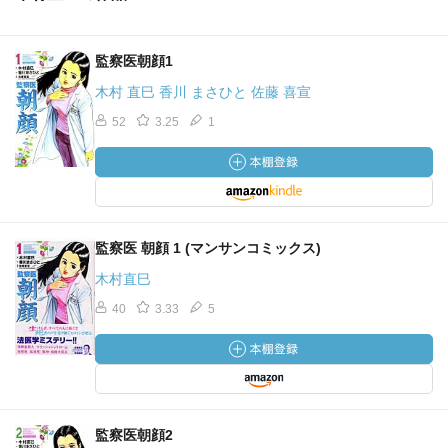
監察医朝顔1
木村 直巳 香川 まさひと 佐藤 喜宣
52
3.25
1
監察医 朝顔 1 (マンサンコミックス)
木村直巳
40
3.33
5
監察医朝顔2