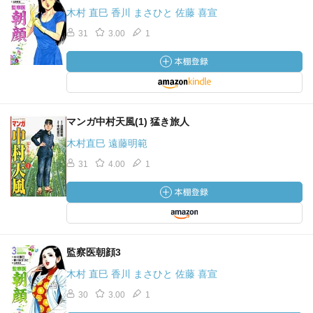
木村 直巳 香川 まさひと 佐藤 喜宣
31
3.00
1
マンガ中村天風(1) 猛き旅人
木村直巳 遠藤明範
31
4.00
1
監察医朝顔3
木村 直巳 香川 まさひと 佐藤 喜宣
30
3.00
1