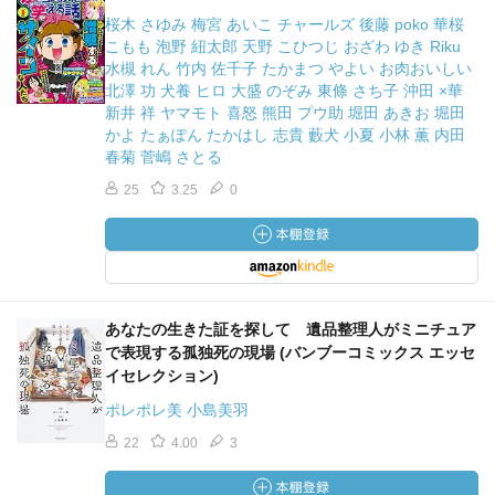
桜木 さゆみ 梅宮 あいこ チャールズ 後藤 poko 華桜
こもも 泡野 紐太郎 天野 こひつじ おざわ ゆき Riku
水槻 れん 竹内 佐千子 たかまつ やよい お肉おいしい
北澤 功 犬養 ヒロ 大盛 のぞみ 東條 さち子 沖田 ×華
新井 祥 ヤマモト 喜怒 熊田 プウ助 堀田 あきお 堀田
かよ たぁぽん たかはし 志貴 藪犬 小夏 小林 薫 内田
春菊 菅嶋 さとる
25
3.25
0
あなたの生きた証を探して 遺品整理人がミニチュア
で表現する孤独死の現場 (バンブーコミックス エッセ
イセレクション)
ポレポレ美 小島美羽
22
4.00
3