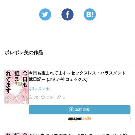
ポレポレ美の作品
今日も拒まれてます～セックスレス・ハラスメント
嫁日記～ (ぶんか社コミックス)
ポレポレ美
78
2.64
5