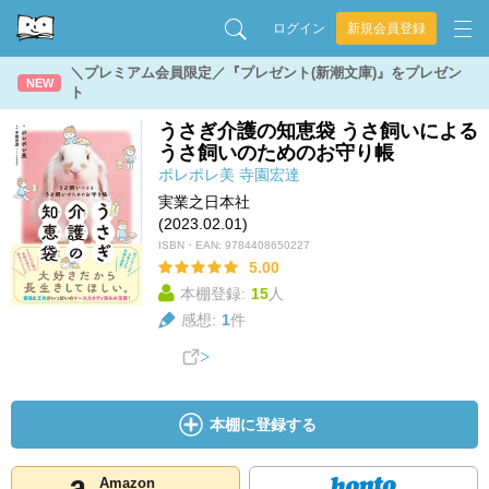
ログイン
新規会員登録
＼プレミアム会員限定／『プレゼント(新潮文庫)』をプレゼン
NEW
ト
うさぎ介護の知恵袋 うさ飼いによる
うさ飼いのためのお守り帳
ポレポレ美
寺園宏達
実業之日本社
(2023.02.01)
ISBN・EAN:
9784408650227
5.00
本棚登録:
15
人
感想:
1
件
本棚に登録する
Amazon