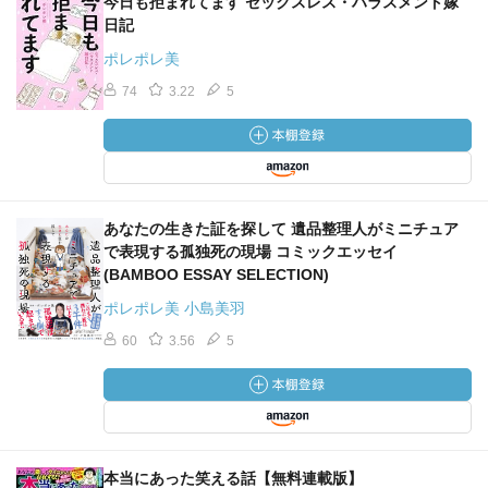
今日も拒まれてます セックスレス・ハラスメント嫁
日記
ポレポレ美
74
3.22
5
あなたの生きた証を探して 遺品整理人がミニチュア
で表現する孤独死の現場 コミックエッセイ
(BAMBOO ESSAY SELECTION)
ポレポレ美 小島美羽
60
3.56
5
本当にあった笑える話【無料連載版】