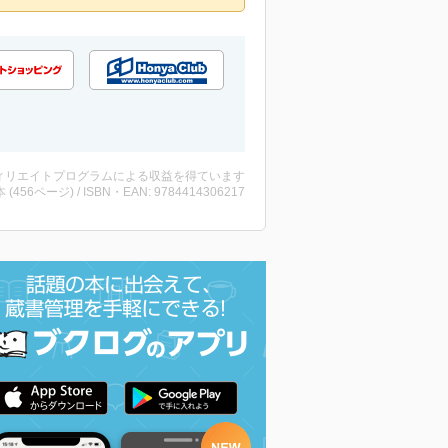
ィリエイトプログラムによる収益を得ています
・本 (456ページ) / ISBN・EAN: 9784414306217