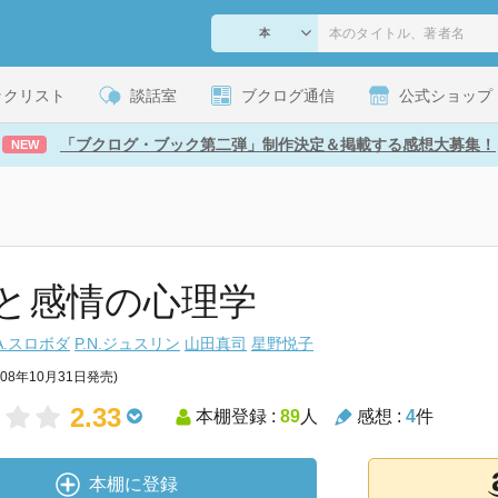
ックリスト
談話室
ブクログ通信
公式ショップ
「ブクログ・ブック第二弾」制作決定＆掲載する感想大募集！
NEW
と感情の心理学
.A.スロボダ
P.N.ジュスリン
山田真司
星野悦子
008年10月31日発売)
2.33
本棚登録 :
89
人
感想 :
4
件
本棚に登録