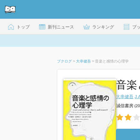
トップ
新刊ニュース
ランキング
ブ
ブクログ
>
大串健吾
>
音楽と感情の心理学
音楽
大串健吾
J
誠信書房
(2