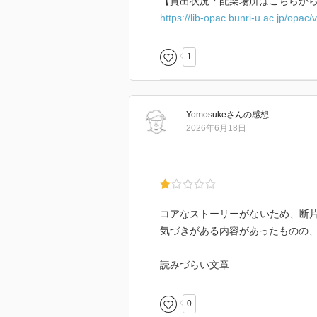
【貸出状況・配架場所はこちらか
https://lib-opac.bunri-u.ac.jp/opa
1
Yomosuke
さん
の感想
2026年6月18日
コアなストーリーがないため、断
気づきがある内容があったものの
読みづらい文章
0