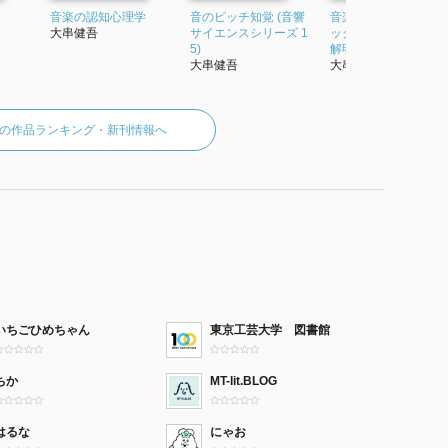
音楽の認知心理学
音のピッチ知覚 (音響
音楽知覚認知ハンド
大串健吾
サイエンスシリーズ 1
ック 音楽の不思議の
5)
解明に挑む科学
大串健吾
大串健吾
の作品ランキング・新刊情報へ
いちごひめちゃん
東京工芸大学 図書館
ちか
MT-lit.BLOG
はるな
にゃお