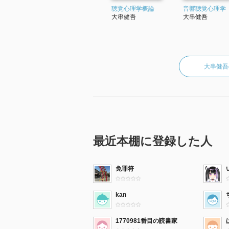
聴覚心理学概論
音響聴覚心理学
大串健吾
大串健吾
大串健吾
最近本棚に登録した人
免罪符
kan
1770981番目の読書家